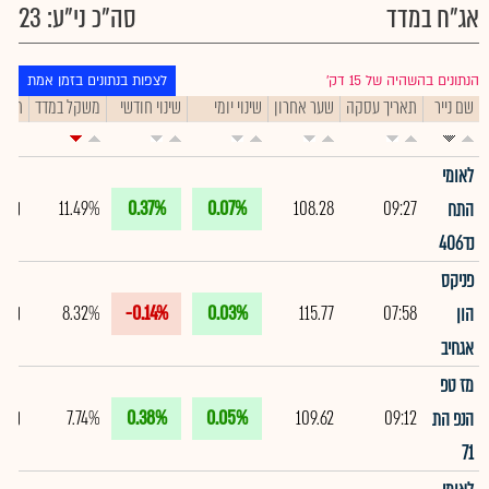
אג"ח במדד
סה"כ ני"ע: 23
הנתונים בהשהיה של 15 דק׳
לצפות בנתונים בזמן אמת
שם נייר
תאריך עסקה
שער אחרון
שינוי יומי
שינוי חודשי
משקל במדד
תיק
לאומי
11.49%
0.37%
0.07%
108.28
09:27
התח
נד406
פניקס
8.32%
-0.14%
0.03%
115.77
07:58
הון
אגחיב
מז טפ
7.74%
0.38%
0.05%
109.62
09:12
הנפ הת
71