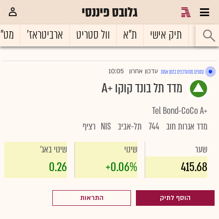
גלובס פיננסי
ראשי
תיק אישי
ת"א
וול סטריט
ארביטראז'
מט"
10:05
עדכון אחרון
נתונים מתעדכנים בזמן אמת
|
מדד תל בונד קוקו +A
Tel Bond-CoCo A+
מדד אגרות חוב
744
תל-אביב
NIS
רציף
שער
שינוי
שינוי באג'
0.26
+0.06%
415.68
הוסף לתיק
התראות