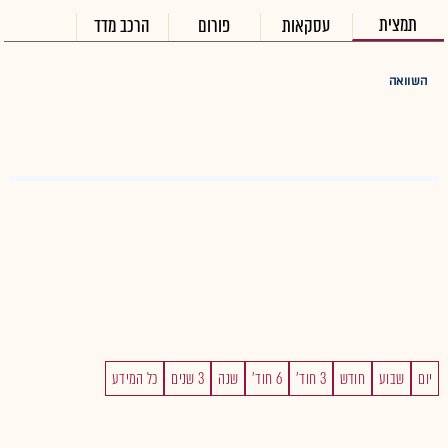
תמצית
עסקאות
פורום
הרכב מדד
השוואה
יום
שבוע
חודש
3 חוד'
6 חוד'
שנה
3 שנים
כל המידע