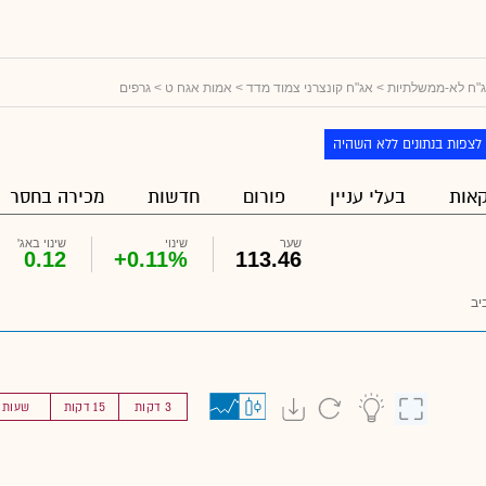
"ח לא-ממשלתיות
>
אג"ח קונצרני צמוד מדד
>
אמות אגח ט
> גרפים
לצפות בנתונים ללא השהיה
אות
בעלי עניין
פורום
חדשות
מכירה בחסר
שער
שינוי
שינוי באג'
0.12
+0.11%
113.46
יב
3 דקות
15 דקות
שעות