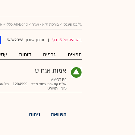
גלובס פיננסי
>
בורסת ת"א - אג"ח
>
All-Bond כללי
>
אג
5/8/2026
בהשהיה של 15 דק'
עדכון אחרון
|
תמצית
גרפים
דוחות
עסק
אמות אגח ט
AMOT B9
אג"ח קונצרני צמוד מדד
1204999
תל-אב
NIS
תאורטי
השוואה
ניתוח