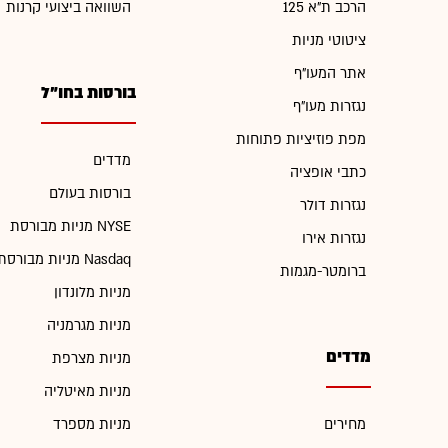
הרכב ת"א 125
השוואה ביצועי קרנות
ציטוטי מניות
אתר המעו"ף
בורסות בחו"ל
נגזרות מעו"ף
מפת פוזיציות פתוחות
מדדים
כתבי אופציה
בורסות בעולם
נגזרות דולר
מניות מבורסת NYSE
נגזרות אירו
מניות מבורסת Nasdaq
ברומטר-מגמות
מניות מלונדון
מניות מגרמניה
מדדים
מניות מצרפת
מניות מאיטליה
מחירים
מניות מספרד