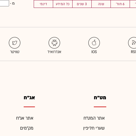
מ -
6 חוד'
שנה
3 שנים
כל המידע
דינמי
מט"ח
אג"ח
אתר המט"ח
אתר אג"ח
שערי חליפין
מק"מים