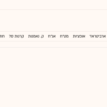
ארביטראז'
אופציות
מט"ח
אג"ח
ק. נאמנות
קרנות סל
חוז