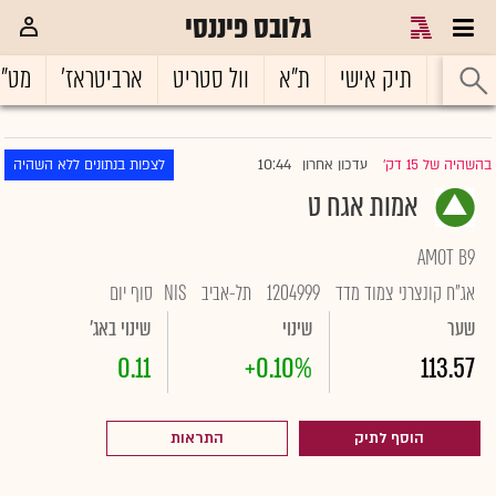
גלובס פיננסי
ראשי
תיק אישי
ת"א
וול סטריט
ארביטראז'
מט"
10:44
בהשהיה של 15 דק'
עדכון אחרון
לצפות בנתונים ללא השהיה
|
אמות אגח ט
AMOT B9
אג"ח קונצרני צמוד מדד
1204999
תל-אביב
NIS
סוף יום
שער
שינוי
שינוי באג'
0.11
+0.10%
113.57
הוסף לתיק
התראות