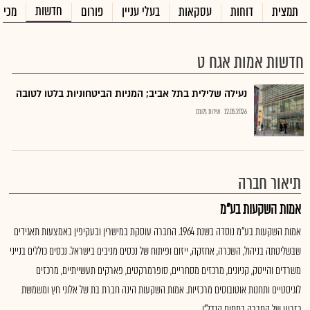
חדשות
תמצית
דוחות
עסקאות
בעלי עניין
פורום
מכיר
חדשות אמות אגח ט
נעילה שלילית בתל אביב; המניות הביטחוניות בלטו לטובה
12.05.2026
שירות גלובס
תיאור חברה
אמות השקעות בע"מ
אמות השקעות בע"מ נוסדה בשנת 1964. החברה עוסקת במישרין ובעקיפין באמצעות תאגידים
שבשליטתה בניהול, השכרה, אחזקה, ייזום ופיתוח של נכסים מניבים בישראל. נכסים כוללים בנייני
משרדים והייטק, קניונים, מרכזים מסחריים, סופרמרקטים, פארקים תעשייתיים, מרכזים
לוגיסטיים ותחנות אוטובוסים מרכזיות. אמות השקעות הינה חברת בת של אלוני חץ ומשמשת
כזרוע של החברה בתחום הנדל"ן..