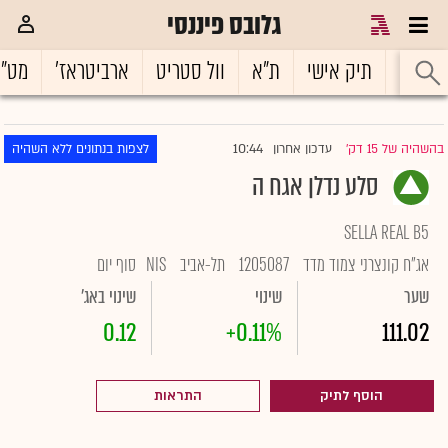
גלובס פיננסי
ראשי
תיק אישי
ת"א
וול סטריט
ארביטראז'
מט"
10:44
בהשהיה של 15 דק'
עדכון אחרון
לצפות בנתונים ללא השהיה
|
סלע נדלן אגח ה
SELLA REAL B5
אג"ח קונצרני צמוד מדד
1205087
תל-אביב
NIS
סוף יום
שער
שינוי
שינוי באג'
0.12
+0.11%
111.02
הוסף לתיק
התראות