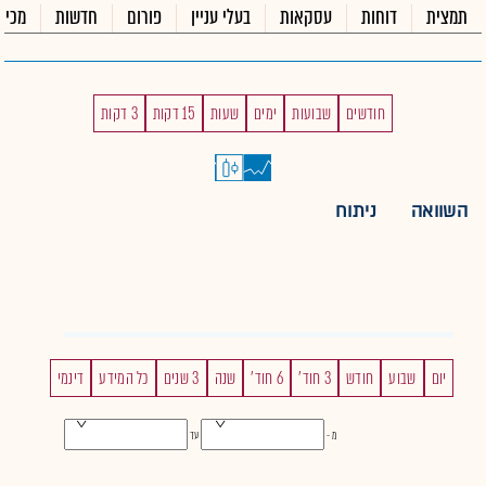
תמצית
דוחות
עסקאות
בעלי עניין
פורום
חדשות
מכיר
חודשים
שבועות
ימים
שעות
15 דקות
3 דקות
השוואה
ניתוח
יום
שבוע
חודש
3 חוד'
6 חוד'
שנה
3 שנים
כל המידע
דינמי
מ -
עד