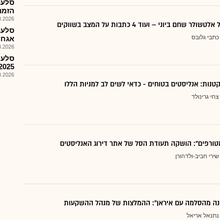
סלענ
הזמנות: 0.3.26
026, 14:30
 שחם ביוני – ועוד 4 כתבות על המצב בשווקים
סלענ
כתבי גלובס
אגח 
026, 08:25
סלע 
2025
026, 08:25
צחי גרינולד
טורפים": הושקה תעודת הסל של אתר דירוג האנליסטים
שירי חביב-ולדהורן
נה מהסלמה עם איראן": ההמלצות של מנהל ההשקעות
נתנאל אריאל