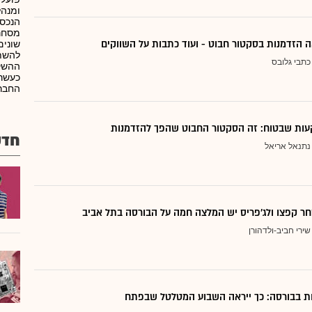
ומנהל
הנכסי
מסחר
 הזדמנות בסקטור חבוט - ועוד כתבות על השווקים
שונים
להשתת
כתבי גלובס
ההשק
כעשרו
החברה
ות שבטוח: זה הסקטור החבוט שהפך להזדמנות
חדש
נתנאל אריאל
ר קפצו ולג'פריס יש המלצה חמה על הבורסה בתל אביב
שירי חביב-ולדהורן
דות בבורסה: כך ייראה השבוע המטלטל שבפתח