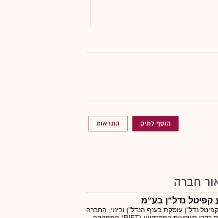
הוסף לתיק
התראות
ור חברה
קפיטל נדל"ן בע"מ
פיטל נדל"ן עוסקת בענף הנדל"ן ובינוי, החברה
פועלת כקרן השקעות במקרקעין (RIET) המחזיקה