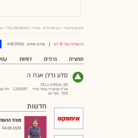
גלובס פיננסי
>
בורסת ת"א - אג"ח
>
All-Bond כללי
>
אג
6/8/2026
בהשהיה של 15 דק'
עדכון אחרון
|
תמצית
גרפים
דוחות
עסק
סלע נדלן אגח ה
SELLA REAL B5
אג"ח קונצרני צמוד מדד
1205087
תל-אב
NIS
סוף יום
חדשות
מנהל ההשקעו
04.08.2026