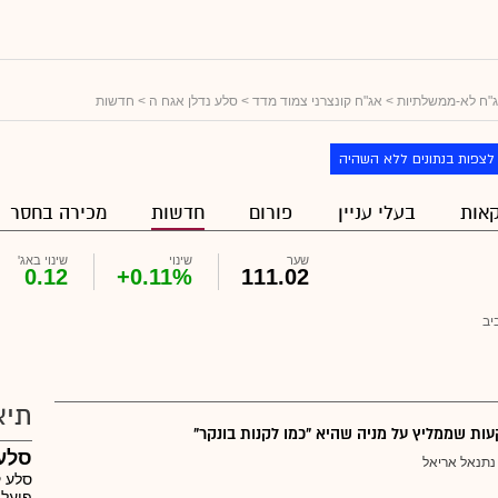
"ח לא-ממשלתיות
>
אג"ח קונצרני צמוד מדד
>
סלע נדלן אגח ה
> חדשות
לצפות בנתונים ללא השהיה
אות
בעלי עניין
פורום
חדשות
מכירה בחסר
שער
שינוי
שינוי באג'
0.12
+0.11%
111.02
יב
תיא
ת שממליץ על מניה שהיא "כמו לקנות בונקר"
סלע 
נתנאל אריאל
סלע ק