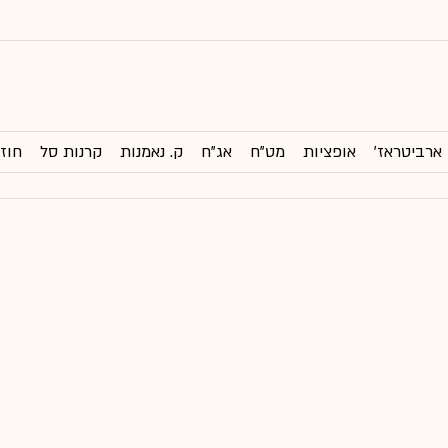
ארביטראז'
אופציות
מט"ח
אג"ח
ק. נאמנות
קרנות סל
חוזי