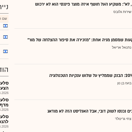
, לא": משקיע העל חושף איזה מוצר פיננסי הוא לא ירכוש
ניי
שירות גלובס
שם הנ
ות שמסמן מניה אחת: "מזכירה את סיפור ההצלחה של מור"
נתנאל אריאל
הוד
סלענ
בועז בן נון
הצעת מ
026, 16:04
סלענ
מדף,הזמ
026, 14:52
ם נכנסו לשוק דובי, אבל האנליסט הזה לא מודאג
סלענ
צחי גרינולד
להנפ
026, 08:41