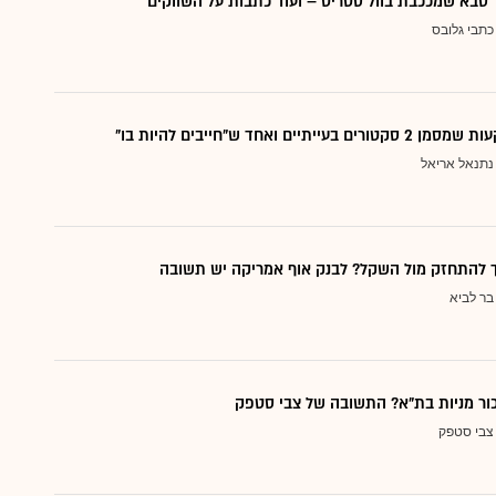
סבא שמככבת בוול סטריט – ועוד כתבות על השווקים
כתבי גלובס
עייתיים ואחד ש"חייבים להיות בו"
נתנאל אריאל
ך להתחזק מול השקל? לבנק אוף אמריקה יש תשובה
בר לביא
כור מניות בת"א? התשובה של צבי סטפק
צבי סטפק