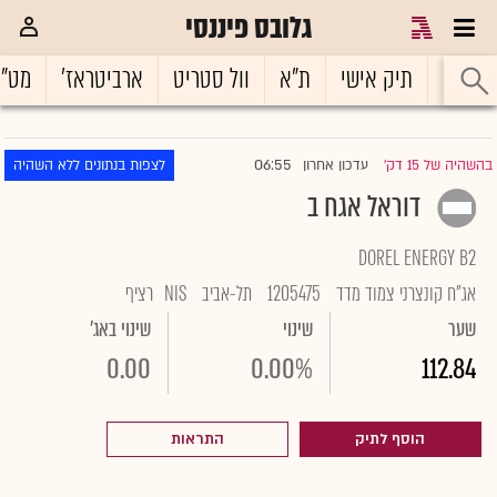
גלובס פיננסי
ראשי
תיק אישי
ת"א
וול סטריט
ארביטראז'
מט"
06:55
בהשהיה של 15 דק'
עדכון אחרון
לצפות בנתונים ללא השהיה
|
דוראל אגח ב
DOREL ENERGY B2
אג"ח קונצרני צמוד מדד
1205475
תל-אביב
NIS
רציף
שער
שינוי
שינוי באג'
0.00
0.00%
112.84
הוסף לתיק
התראות