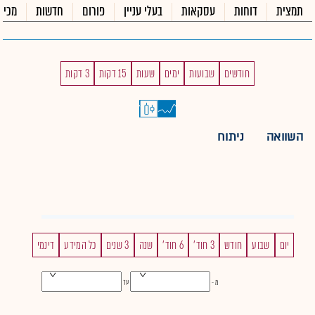
תמצית
דוחות
עסקאות
בעלי עניין
פורום
חדשות
מכיר
חודשים
שבועות
ימים
שעות
15 דקות
3 דקות
השוואה
ניתוח
יום
שבוע
חודש
3 חוד'
6 חוד'
שנה
3 שנים
כל המידע
דינמי
מ -
עד