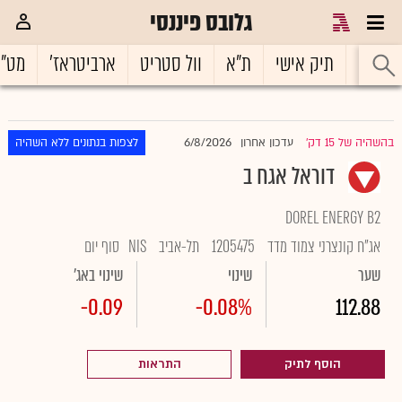
גלובס פיננסי
ראשי
תיק אישי
ת"א
וול סטריט
ארביטראז'
מט"
6/8/2026
בהשהיה של 15 דק'
עדכון אחרון
לצפות בנתונים ללא השהיה
|
דוראל אגח ב
DOREL ENERGY B2
אג"ח קונצרני צמוד מדד
1205475
תל-אביב
NIS
סוף יום
שער
שינוי
שינוי באג'
-0.09
-0.08%
112.88
הוסף לתיק
התראות