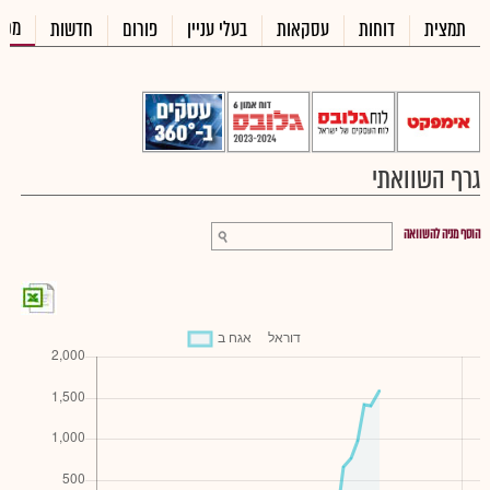
מכי
תמצית
דוחות
עסקאות
בעלי עניין
פורום
חדשות
גרף השוואתי
הוסף מניה להשוואה