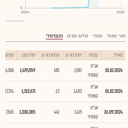
Copyright (c) 2016 Chart.js
חצי שנתי
שנתי
שלש שנים
מקסימלי
תאריך
קבוצה
יתרה בא' ₪
הפרש בא' ₪
יתרה בע.נ.
הפרש בע.נ
אג"ח
166,388
1,479,059
185
1,587
10.10.2024
קונצרני
אג"ח
-17,714
1,312,671
-12
1,402
01.10.2024
קונצרני
אג"ח
407,565
1,330,385
441
1,415
26.09.2024
קונצרני