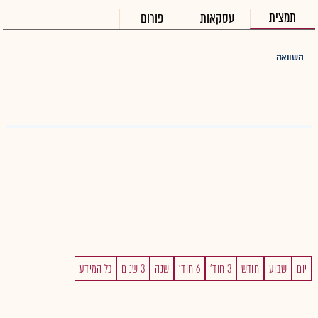
תמצית
עסקאות
פורום
השוואה
יום
שבוע
חודש
3 חוד'
6 חוד'
שנה
3 שנים
כל המידע