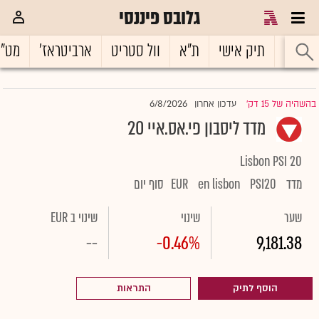
גלובס פיננסי
ראשי
תיק אישי
ת"א
וול סטריט
ארביטראז'
מט"
6/8/2026
בהשהיה של 15 דק'
עדכון אחרון
|
מדד ליסבון פי.אס.איי 20
Lisbon PSI 20
מדד
PSI20
en lisbon
EUR
סוף יום
שער
שינוי
שינוי ב EUR
--
-0.46%
9,181.38
הוסף לתיק
התראות