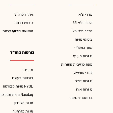
מדדי ת"א
אתר הקרנות
הרכב ת"א 35
חיפוש קרנות
הרכב ת"א 125
השוואה ביצועי קרנות
ציטוטי מניות
אתר המעו"ף
בורסות בחו"ל
נגזרות מעו"ף
מפת פוזיציות פתוחות
מדדים
כתבי אופציה
בורסות בעולם
נגזרות דולר
מניות מבורסת NYSE
נגזרות אירו
מניות מבורסת Nasdaq
ברומטר-מגמות
מניות מלונדון
מניות מגרמניה