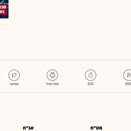
מט"ח
אג"ח