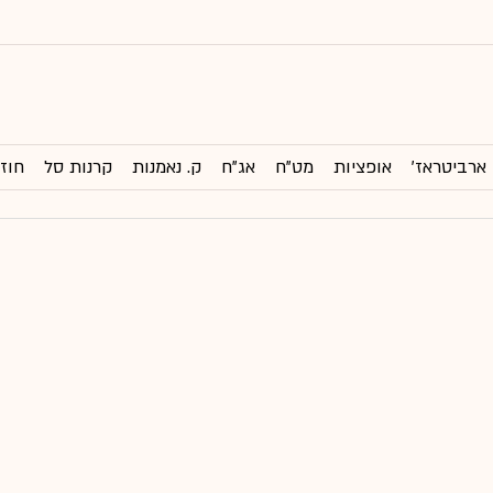
ארביטראז'
אופציות
מט"ח
אג"ח
ק. נאמנות
קרנות סל
חוזי