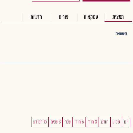
תמצית
עסקאות
פורום
חדשות
השוואה
יום
שבוע
חודש
3 חוד'
6 חוד'
שנה
3 שנים
כל המידע