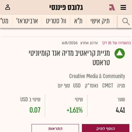
גלובס פיננסי
ראשי
תיק אישי
ת"א
וול סטריט
ארביטראז'
מט"
6/8/2026
בהשהיה של 15 דק'
עדכון אחרון
|
מניית קריאטיב מדיה אנד קומיוניטי
טראסט
Creative Media & Community
מניה
CMCT
נאסד"ק
USD
סוף יום
שער
שינוי
שינוי ב USD
0.07
+1.61%
4.41
הוסף לתיק
התראות