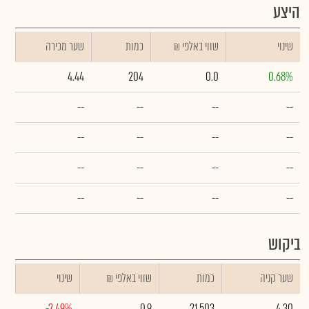
היצע
שינוי
₪ שווי באלפי
כמות
שער מכירה
4.44
204
0.0
0.68%
--
--
--
--
--
--
--
--
--
--
--
--
--
--
--
--
ביקוש
שער קניה
כמות
₪ שווי באלפי
שינוי
-2.49%
0.9
21,503
4.30