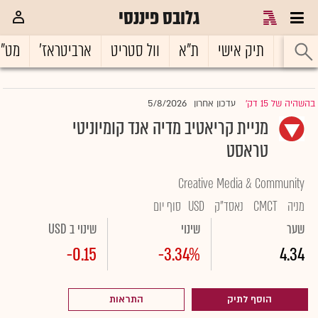
גלובס פיננסי
ראשי
תיק אישי
ת"א
וול סטריט
ארביטראז'
מט"
5/8/2026
בהשהיה של 15 דק'
עדכון אחרון
|
מניית קריאטיב מדיה אנד קומיוניטי
טראסט
Creative Media & Community
מניה
CMCT
נאסד"ק
USD
סוף יום
שער
שינוי
שינוי ב USD
-0.15
-3.34%
4.34
הוסף לתיק
התראות