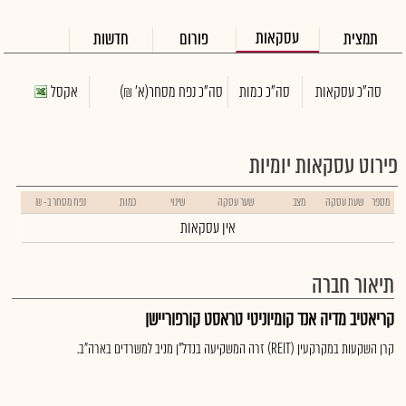
עסקאות
תמצית
פורום
חדשות
סה"כ עסקאות
סה"כ כמות
סה"כ נפח מסחר
(א' ₪)
אקסל
פירוט עסקאות יומיות
מספר
שעת עסקה
מצב
שער עסקה
שינוי
כמות
נפח מסחר ב- ₪
אין עסקאות
תיאור חברה
קריאטיב מדיה אנד קומיוניטי טראסט קורפוריישן
קרן השקעות במקרקעין (REIT) זרה המשקיעה בנדל"ן מניב למשרדים בארה"ב.