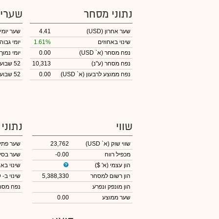
נתוני מסחר
שערי
שער אחרון
(USD)
4.41
שער יומי
שינוי באחוזים
1.61%
יומי גבוה
נפח מסחר
(א` USD)
0.00
יומי נמוך
נפח מסחר
(ע"נ)
10,313
52 שבועות גבוה
נפח ממוצע לרבעון (א` USD)
0.00
52 שבועות נמוך
שווי
נתוני
שווי שוק
(א` USD)
23,762
שער פתי
מכפיל רווח
-0.00
שער בסי
הון עצמי
(א' $)
שינוי באח
הון רשום למסחר
5,388,330
שינוי
ב- USD
הון מונפק ונפרע
נפח מס
שער ממוצע
0.00