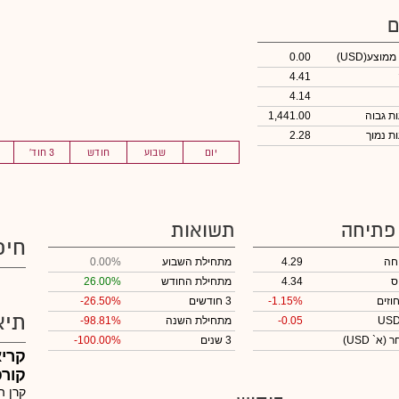
ם
 ממוצע
(USD)
0.00
4.41
4.14
1,441.00
2.28
יום
שבוע
חודש
3 חוד'
 פתיחה
תשואות
חיפ
חה
4.29
מתחילת השבוע
0.00%
ס
4.34
מתחילת החודש
26.00%
וזים
-1.15%
3 חודשים
-26.50%
תיא
-0.05
מתחילת השנה
-98.81%
חר
(א` USD)
3 שנים
-100.00%
קריא
קורפ