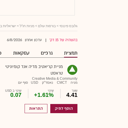
גלובס פיננסי
>
בורסות עולם
>
מניות חו"ל
>
ישראליות ב
6/8/2026
בהשהיה של 15 דק'
עדכון אחרון
|
תמצית
גרפים
עסקאות
פ
מניית קריאטיב מדיה אנד קומיוניטי
טראסט
Creative Media & Community
מניה
CMCT
נאסד"ק
USD
סוף יום
שער
שינוי
שינוי ב USD
0.07
+1.61%
4.41
הוסף לתיק
התראות