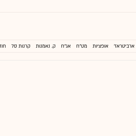
ארביטראז'
אופציות
מט"ח
אג"ח
ק. נאמנות
קרנות סל
חוז