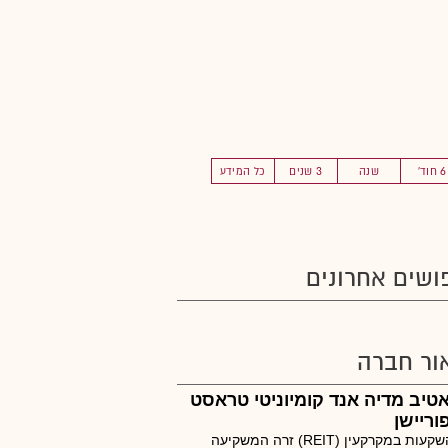
6 חוד'
שנה
3 שנים
כל המידע
ושים אחרונים
ור חברה
טיב מדיה אנד קומיוניטי טראסט
וריישן
קרן השקעות במקרקעין (REIT) זרה המשקיעה