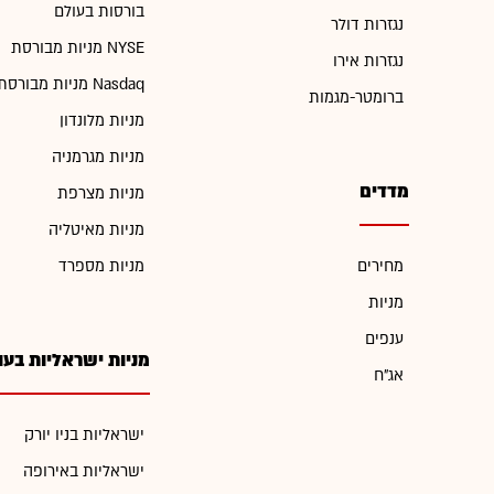
בורסות בעולם
נגזרות דולר
מניות מבורסת NYSE
נגזרות אירו
מניות מבורסת Nasdaq
ברומטר-מגמות
מניות מלונדון
מניות מגרמניה
מדדים
מניות מצרפת
מניות מאיטליה
מחירים
מניות מספרד
מניות
ענפים
מניות ישראליות בעו
אג"ח
ישראליות בניו יורק
ישראליות באירופה