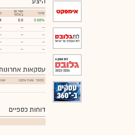
היצע
₪ שווי
שינוי
כ
באלפי
4
0.0
0.68%
--
--
--
--
--
--
--
--
--
--
--
--
עסקאות אחרונות
מספר
שעת עסקה
שער
דוחות כספיים