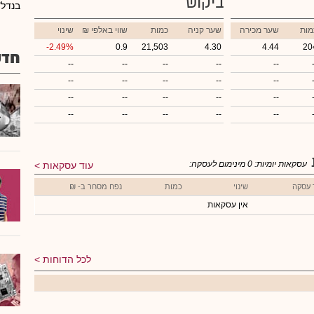
ביקוש
בנדל"
מות
שער מכירה
שער קניה
כמות
₪ שווי באלפי
שינוי
-2.49%
0.9
21,503
4.30
4.44
20
חדש
--
--
--
--
--
--
--
--
--
--
--
--
--
--
--
--
--
--
--
--
עסקאות יומיות:
0
מינימום לעסקה:
עוד עסקאות
 עסקה
שינוי
כמות
נפח מסחר ב- ₪
אין עסקאות
לכל הדוחות