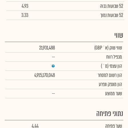
52 שבועות גבוה
4.93
52 שבועות נמוך
3.33
שווי
שווי שוק
(א` GBP)
21,931,488
מכפיל רווח
--
הון עצמי
(מ` )
הון רשום למסחר
4,915,170,048
הון מונפק ונפרע
שער ממוצע
--
נתוני פתיחה
שער פתיחה
4.44