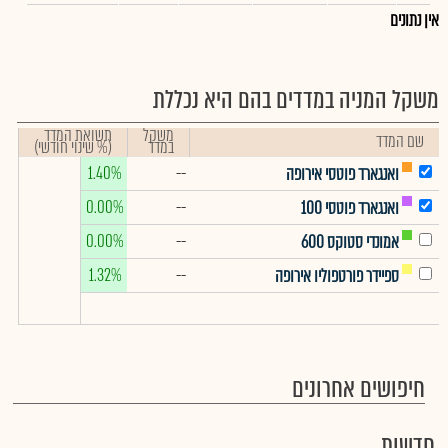
אין נתונים
משקל המניה במדדים בהם היא נכללת
משקל
תשואת המדד
שם המדד
במדד
(% שינוי חודשי)
1.40%
--
ואנגארד פוטסי אירופה
0.00%
--
ואנגארד פוטסי 100
0.00%
--
אמונדי סטוקס 600
1.32%
--
ספיידר פורטפוליו אירופה
חיפושים אחרונים
חדשות