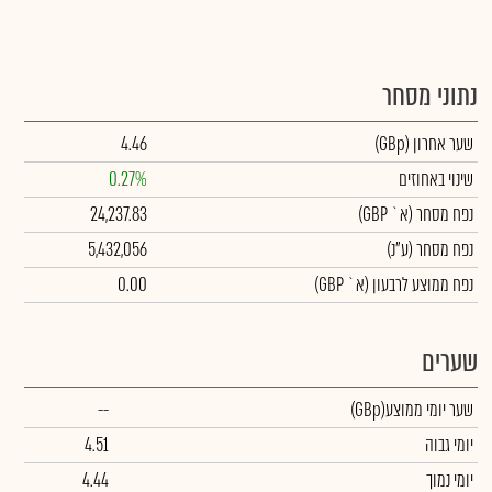
נתוני מסחר
שער אחרון
(GBp)
4.46
שינוי באחוזים
0.27%
נפח מסחר
(א` GBP)
24,237.83
נפח מסחר
(ע"נ)
5,432,056
נפח ממוצע לרבעון (א` GBP)
0.00
שערים
שער יומי ממוצע
(GBp)
--
יומי גבוה
4.51
יומי נמוך
4.44