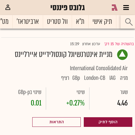
גלובס פיננסי
ראשי
תיק אישי
ת"א
וול סטריט
ארביטראז'
מט"
15:29
בהשהיה של 15 דק'
עדכון אחרון
|
מניית אינטרנשיונל קונסולידייט איירליינס
International Consolidated Air
מניה
IAG
London-CB
GBp
רציף
שער
שינוי
שינוי בGBp-p
0.01
+0.27%
4.46
הוסף לתיק
התראות