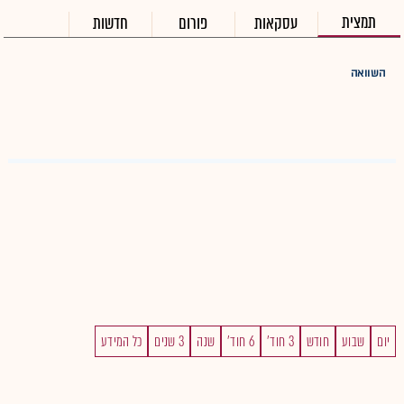
תמצית
עסקאות
פורום
חדשות
השוואה
יום
שבוע
חודש
3 חוד'
6 חוד'
שנה
3 שנים
כל המידע