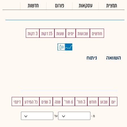
תמצית
עסקאות
פורום
חדשות
חודשים
שבועות
ימים
שעות
15 דקות
3 דקות
השוואה
ניתוח
יום
שבוע
חודש
3 חוד'
6 חוד'
שנה
3 שנים
כל המידע
דינמי
מ -
עד