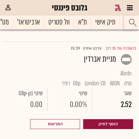
גלובס פיננסי
ראשי
תיק אישי
ת"א
וול סטריט
ארביטראז'
מט"
15:29
בהשהיה של 15 דק'
עדכון אחרון
|
מניית אברדין
Abrdn
מניה
ABDN
London-CB
GBp
רציף
שער
שינוי
שינוי בGBp-p
0.00
0.00%
2.52
הוסף לתיק
התראות