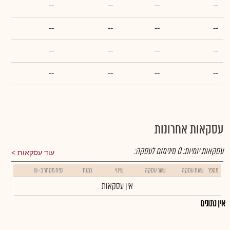
--
--
--
--
--
--
--
--
--
--
--
--
--
--
--
--
עסקאות אחרונות
עסקאות יומיות:
0
מינימום לעסקה:
עוד עסקאות
מספר
שעת עסקה
שער עסקה
שינוי
כמות
נפח מסחר ב- ₪
אין עסקאות
אין נתונים