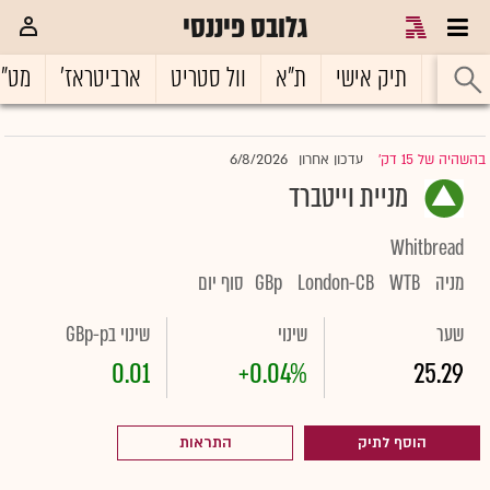
גלובס פיננסי
ראשי
תיק אישי
ת"א
וול סטריט
ארביטראז'
מט"
6/8/2026
בהשהיה של 15 דק'
עדכון אחרון
|
מניית וייטברד
Whitbread
מניה
WTB
London-CB
GBp
סוף יום
שער
שינוי
שינוי בGBp-p
0.01
+0.04%
25.29
הוסף לתיק
התראות