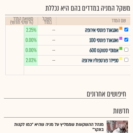
משקל המניה במדדים בהם היא נכללת
משקל
תשואת המדד
שם המדד
במדד
(% שינוי חודשי)
2.25%
--
ואנגארד פוטסי אירופה
0.00%
--
ואנגארד פוטסי 100
0.00%
--
אמונדי סטוקס 600
2.02%
--
ספיידר פורטפוליו אירופה
חיפושים אחרונים
חדשות
מנהל ההשקעות שממליץ על מניה שהיא "כמו לקנות
בונקר"