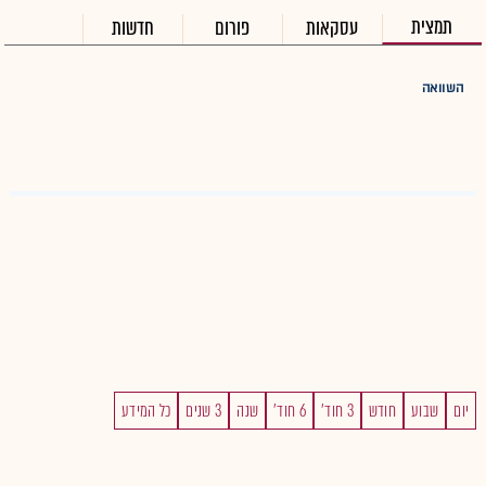
תמצית
עסקאות
פורום
חדשות
השוואה
יום
שבוע
חודש
3 חוד'
6 חוד'
שנה
3 שנים
כל המידע