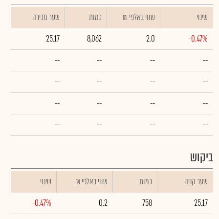
שינוי
₪ שווי באלפי
כמות
שער מכירה
25.17
8,062
2.0
-0.47%
--
--
--
--
--
--
--
--
--
--
--
--
--
--
--
--
ביקוש
שער קניה
כמות
₪ שווי באלפי
שינוי
-0.47%
0.2
758
25.17