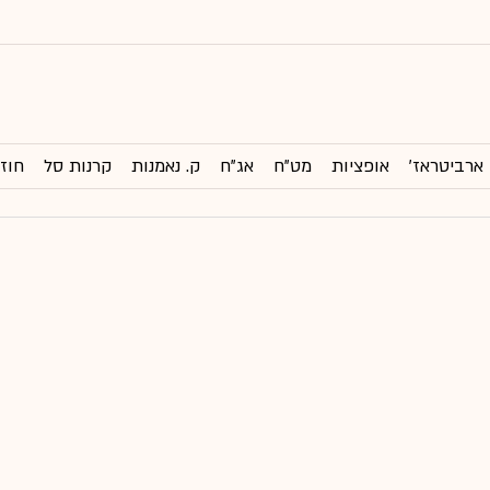
ארביטראז'
אופציות
מט"ח
אג"ח
ק. נאמנות
קרנות סל
חוזי