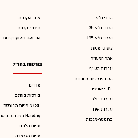
מדדי ת"א
אתר הקרנות
הרכב ת"א 35
חיפוש קרנות
הרכב ת"א 125
השוואה ביצועי קרנות
ציטוטי מניות
אתר המעו"ף
בורסות בחו"ל
נגזרות מעו"ף
מפת פוזיציות פתוחות
מדדים
כתבי אופציה
בורסות בעולם
נגזרות דולר
מניות מבורסת NYSE
נגזרות אירו
מניות מבורסת Nasdaq
ברומטר-מגמות
מניות מלונדון
מניות מגרמניה