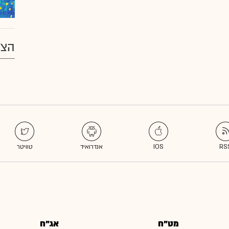
הצע
מט"ח
אג"ח