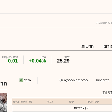
טי עסקאות
ורום
חדשות
שער
שינוי
שינוי בGBp-p
0.01
+0.04%
25.29
אקסל
סה"כ כמות
סה"כ נפח מסחר
(א' ₪)
חדש
יות
שער עסקה
שינוי
כמות
נפח מסחר ב- ₪
אין עסקאות