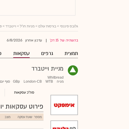
גלובס פיננסי
>
בורסות עולם
>
מניות חו"ל
>
וייטברד
> פר
6/8/2026
בהשהיה של 15 דק'
עדכון אחרון
|
תמצית
גרפים
עסקאות
פ
מניית וייטברד
Whitbread
מניה
WTB
London-CB
GBp
סוף יום
סה"כ עסקאות
פירוט עסקאות יומ
מספר
שעת עסקה
מצב