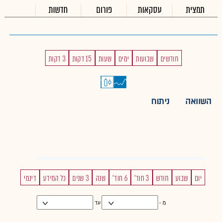
תמצית
עסקאות
פורום
חדשות
חודשים
שבועות
ימים
שעות
15 דקות
3 דקות
השוואה
ניתוח
יום
שבוע
חודש
3 חוד'
6 חוד'
שנה
3 שנים
כל המידע
דינמי
מ -
עד