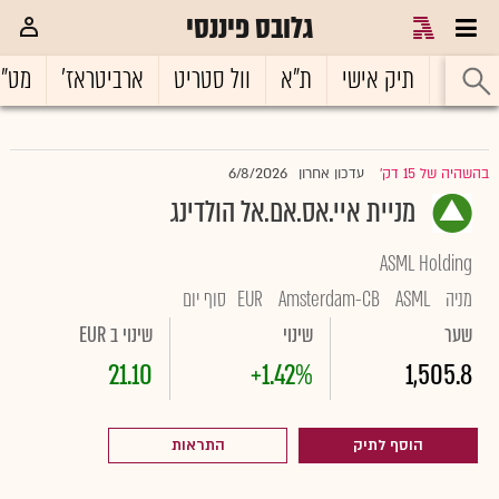
גלובס פיננסי
ראשי
תיק אישי
ת"א
וול סטריט
ארביטראז'
מט"
6/8/2026
בהשהיה של 15 דק'
עדכון אחרון
|
מניית איי.אס.אם.אל הולדינג
ASML Holding
מניה
ASML
Amsterdam-CB
EUR
סוף יום
שער
שינוי
שינוי ב EUR
21.10
+1.42%
1,505.8
הוסף לתיק
התראות