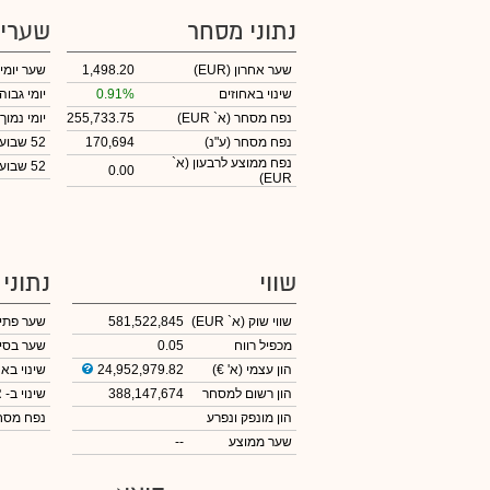
נתוני מסחר
שערי
שער אחרון
(EUR)
1,498.20
שער יומי
שינוי באחוזים
0.91%
יומי גבוה
נפח מסחר
(א` EUR)
255,733.75
יומי נמוך
נפח מסחר
(ע"נ)
170,694
52 שבועות גבוה
נפח ממוצע לרבעון (א`
52 שבועות נמוך
0.00
EUR)
שווי
נתוני
שווי שוק
(א` EUR)
581,522,845
שער פתי
מכפיל רווח
0.05
שער בסי
הון עצמי
(א' €)
24,952,979.82
שינוי באח
הון רשום למסחר
388,147,674
שינוי
ב- EUR
הון מונפק ונפרע
נפח מס
שער ממוצע
--