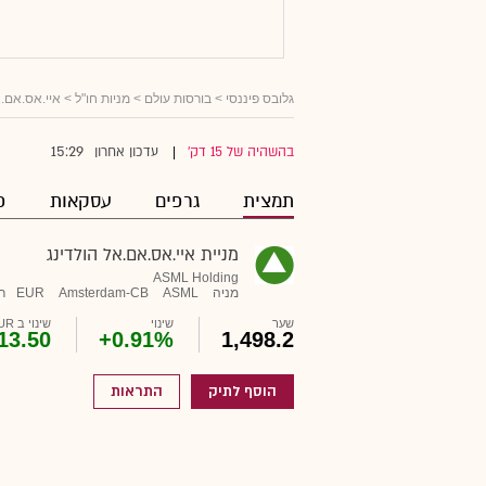
גלובס פיננסי
>
בורסות עולם
>
מניות חו"ל
> איי.אס.אם.א
15:29
בהשהיה של 15 דק'
עדכון אחרון
|
תמצית
גרפים
עסקאות
פ
מניית איי.אס.אם.אל הולדינג
ASML Holding
מניה
ASML
Amsterdam-CB
EUR
ר
שער
שינוי
שינוי ב EUR
13.50
+0.91%
1,498.2
הוסף לתיק
התראות