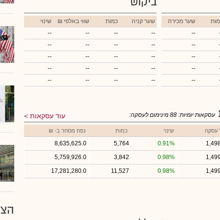
ביקוש
מות
שער מכירה
שער קניה
כמות
₪ שווי באלפי
שינוי
--
--
--
--
--
--
--
--
--
--
--
--
--
--
--
--
--
--
--
--
--
--
--
--
--
עסקאות יומיות:
88
מינימום לעסקה:
עוד עסקאות
 עסקה
שינוי
כמות
נפח מסחר ב- ₪
8,635,625.0
5,764
0.91%
1,49
5,759,926.0
3,842
0.98%
1,49
17,281,280.0
11,527
0.98%
1,49
הצע