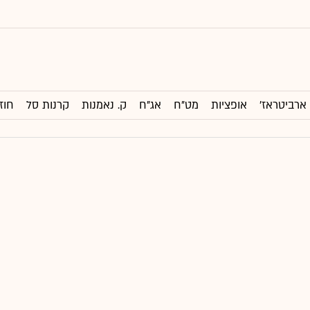
ארביטראז'
אופציות
מט"ח
אג"ח
ק. נאמנות
קרנות סל
חוז