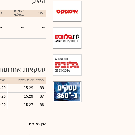
היצע
₪ שווי
שינוי
כ
באלפי
--
--
--
--
--
--
--
--
--
--
--
--
--
--
--
עסקאות אחרונות
מספר
שעת עסקה
שער
8.20
15:29
88
9.20
15:29
87
9.20
15:27
86
אין נתונים