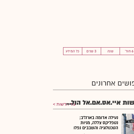
6 חוד'
שנה
3 שנים
כל המידע
ושים אחרונים
ות איי.אס.אם.אל הול...
עוד חדשות
נעילה אדומה בארה"ב;
נטפליקס צללה, מניות
הטכנולוגיה והשבבים נפלו