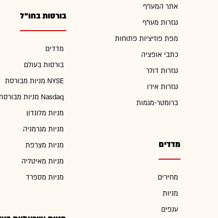
אתר המעו"ף
בורסות בחו"ל
נגזרות מעו"ף
מפת פוזיציות פתוחות
מדדים
כתבי אופציה
בורסות בעולם
נגזרות דולר
מניות מבורסת NYSE
נגזרות אירו
מניות מבורסת Nasdaq
ברומטר-מגמות
מניות מלונדון
מניות מגרמניה
מדדים
מניות מצרפת
מניות מאיטליה
מחירים
מניות מספרד
מניות
ענפים