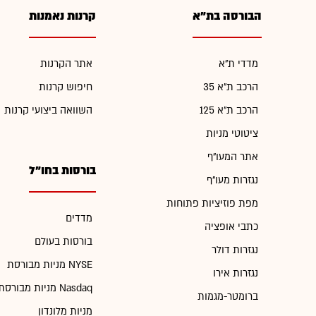
הבורסה בת"א
קרנות נאמנות
מדדי ת"א
אתר הקרנות
הרכב ת"א 35
חיפוש קרנות
הרכב ת"א 125
השוואה ביצועי קרנות
ציטוטי מניות
אתר המעו"ף
בורסות בחו"ל
נגזרות מעו"ף
מפת פוזיציות פתוחות
מדדים
כתבי אופציה
בורסות בעולם
נגזרות דולר
מניות מבורסת NYSE
נגזרות אירו
מניות מבורסת Nasdaq
ברומטר-מגמות
מניות מלונדון