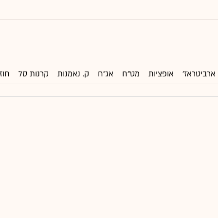
ארביטראז'
אופציות
מט"ח
אג"ח
ק. נאמנות
קרנות סל
חוז