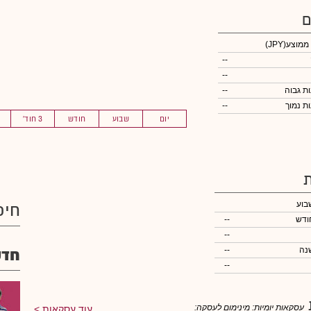
ם
 ממוצע
(JPY)
--
--
--
--
יום
שבוע
חודש
3 חוד'
בוע
חיפ
ודש
--
--
נה
--
חדש
--
עסקאות יומיות:
מינימום לעסקה:
עוד עסקאות