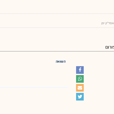
סד"ק יפן
ורום
השוואה