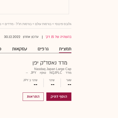
גלובס פיננסי
>
בורסות עולם
>
בורסות חו"ל - מדדים
> נא
30.12.2022
בהשהיה של 15 דק'
עדכון אחרון
|
תמצית
גרפים
עסקאות
פ
מדד נאסד"ק יפן
Nasdaq Japan Large Cap
מדד
NQJPLC
טוקיו
JPY
--
שער
שינוי
שינוי ב JPY
--
--
--
הוסף לתיק
התראות