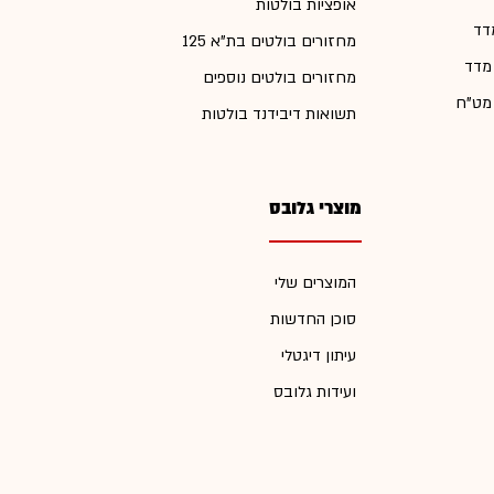
אופציות בולטות
דד
מחזורים בולטים בת"א 125
 מדד
מחזורים בולטים נוספים
 מט"ח
תשואות דיבידנד בולטות
מוצרי גלובס
המוצרים שלי
סוכן החדשות
עיתון דיגטלי
ועידות גלובס