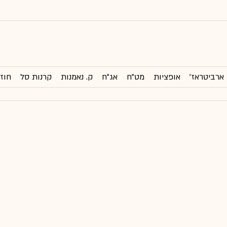
ארביטראז'
אופציות
מט"ח
אג"ח
ק. נאמנות
קרנות סל
חוזי