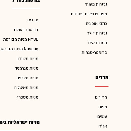
בורסות בחו"ל
נגזרות מעו"ף
מפת פוזיציות פתוחות
מדדים
כתבי אופציה
בורסות בעולם
נגזרות דולר
מניות מבורסת NYSE
נגזרות אירו
מניות מבורסת Nasdaq
ברומטר-מגמות
מניות מלונדון
מניות מגרמניה
מדדים
מניות מצרפת
מניות מאיטליה
מחירים
מניות מספרד
מניות
ענפים
מניות ישראליות בעו
אג"ח