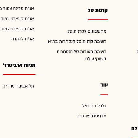
אג"ח מדינה צמוד מ
קרנות סל
אג"ח קונצרני צמוד
אג"ח קונצרני צמוד
מחשבונים לקרנות סל
אג"ח להמרה
רשימת קרנות סל הנסחרות בת"א
רשימת תעודות סל הנסחרות
בשוקי עולם
מניות ארביטרז'
עוד
תל אביב - ניו יורק
כלכלת ישראל
מדריכים פיננסיים
לם