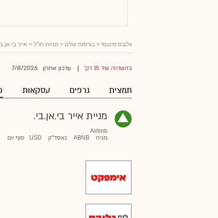
גלובס פיננסי
>
בורסות עולם
>
מניות חו"ל
>
אייר בי.אן.בי
7/8/2026
בהשהיה של 15 דק'
עדכון אחרון
|
תמצית
גרפים
עסקאות
פ
מניית אייר בי.אן.בי.
Airbnb
מניה
ABNB
נאסד"ק
USD
סוף יום