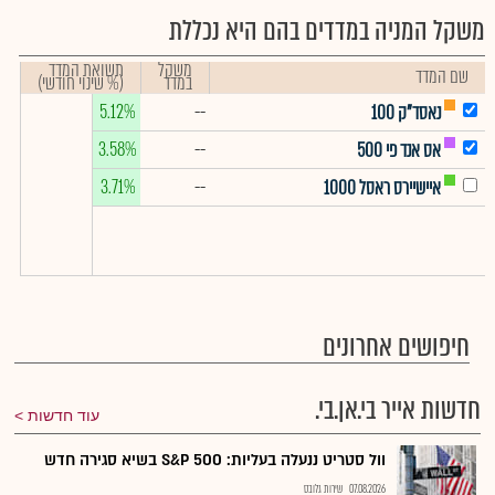
משקל המניה במדדים בהם היא נכללת
משקל
תשואת המדד
שם המדד
במדד
(% שינוי חודשי)
5.12%
--
נאסד"ק 100
3.58%
--
אס אנד פי 500
3.71%
--
איישיירס ראסל 1000
חיפושים אחרונים
חדשות אייר בי.אן.בי.
עוד חדשות
וול סטריט ננעלה בעליות: S&P 500 בשיא סגירה חדש
07.08.2026
שירות גלובס