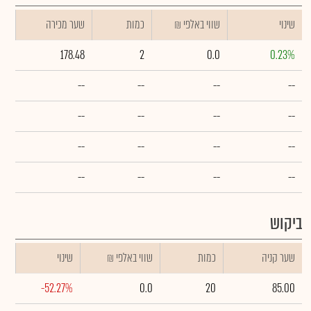
שינוי
₪ שווי באלפי
כמות
שער מכירה
178.48
2
0.0
0.23%
--
--
--
--
--
--
--
--
--
--
--
--
--
--
--
--
ביקוש
שער קניה
כמות
₪ שווי באלפי
שינוי
-52.27%
0.0
20
85.00