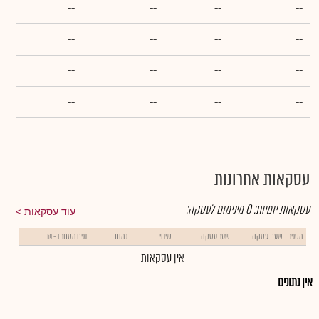
--
--
--
--
--
--
--
--
--
--
--
--
--
--
--
--
עסקאות אחרונות
עסקאות יומיות:
0
מינימום לעסקה:
עוד עסקאות
מספר
שעת עסקה
שער עסקה
שינוי
כמות
נפח מסחר ב- ₪
אין עסקאות
אין נתונים