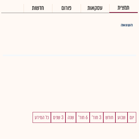
תמצית
עסקאות
פורום
חדשות
השוואה
יום
שבוע
חודש
3 חוד'
6 חוד'
שנה
3 שנים
כל המידע