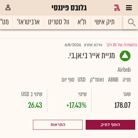
גלובס פיננסי
ראשי
תיק אישי
ת"א
וול סטריט
ארביטראז'
מט"
6/8/2026
בהשהיה של 15 דק'
עדכון אחרון
|
מניית אייר בי.אן.בי.
Airbnb
מניה
ABNB
נאסד"ק
USD
סוף יום
שער
שינוי
שינוי ב USD
26.43
+17.43%
178.07
הוסף לתיק
התראות