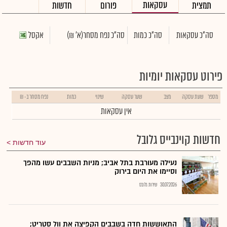
עסקאות
תמצית
פורום
חדשות
סה"כ עסקאות
סה"כ כמות
סה"כ נפח מסחר
(א' ₪)
אקסל
פירוט עסקאות יומיות
מספר
שעת עסקה
מצב
שער עסקה
שינוי
כמות
נפח מסחר ב- ₪
אין עסקאות
חדשות קוינבייס גלובל
עוד חדשות
נעילה מעורבת בתל אביב; מניות השבבים עשו מהפך
וסיימו את היום בירוק
30.07.2026
שירות גלובס
התאוששות חדה בשבבים הקפיצה את וול סטריט;