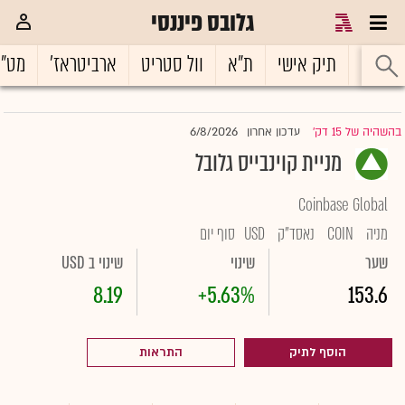
גלובס פיננסי
ראשי
תיק אישי
ת"א
וול סטריט
ארביטראז'
מט"
6/8/2026
בהשהיה של 15 דק'
עדכון אחרון
|
מניית קוינבייס גלובל
Coinbase Global
מניה
COIN
נאסד"ק
USD
סוף יום
שער
שינוי
שינוי ב USD
8.19
+5.63%
153.6
הוסף לתיק
התראות