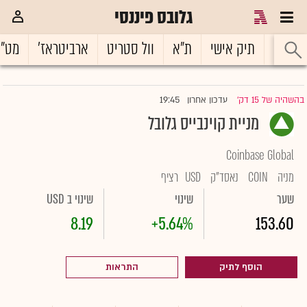
גלובס פיננסי
ראשי
תיק אישי
ת"א
וול סטריט
ארביטראז'
מט"
19:45
בהשהיה של 15 דק'
עדכון אחרון
|
מניית קוינבייס גלובל
Coinbase Global
מניה
COIN
נאסד"ק
USD
רציף
שער
שינוי
שינוי ב USD
8.19
+5.64%
153.60
הוסף לתיק
התראות