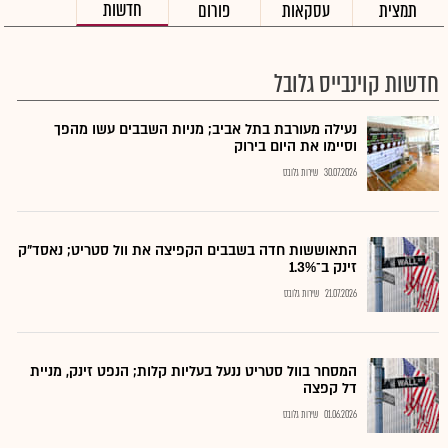
חדשות
תמצית
עסקאות
פורום
חדשות קוינבייס גלובל
נעילה מעורבת בתל אביב; מניות השבבים עשו מהפך
וסיימו את היום בירוק
30.07.2026
שירות גלובס
התאוששות חדה בשבבים הקפיצה את וול סטריט; נאסד"ק
זינק ב־1.3%
21.07.2026
שירות גלובס
המסחר בוול סטריט ננעל בעליות קלות; הנפט זינק, מניית
דל קפצה
01.06.2026
שירות גלובס