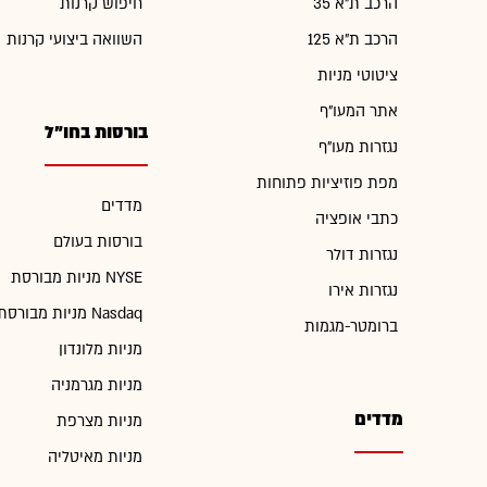
הרכב ת"א 35
חיפוש קרנות
הרכב ת"א 125
השוואה ביצועי קרנות
ציטוטי מניות
אתר המעו"ף
בורסות בחו"ל
נגזרות מעו"ף
מפת פוזיציות פתוחות
מדדים
כתבי אופציה
בורסות בעולם
נגזרות דולר
מניות מבורסת NYSE
נגזרות אירו
מניות מבורסת Nasdaq
ברומטר-מגמות
מניות מלונדון
מניות מגרמניה
מדדים
מניות מצרפת
מניות מאיטליה