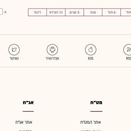
6 חוד'
שנה
3 שנים
כל המידע
דינמי
מ -
מט"ח
אג"ח
אתר המט"ח
אתר אג"ח