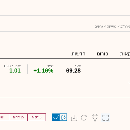
ארה"ב
>
נאייקס
> גרפים
אות
פורום
חדשות
שער
שינוי
שינוי ב USD
1.01
+1.16%
69.28
3 דקות
15 דקות
שע