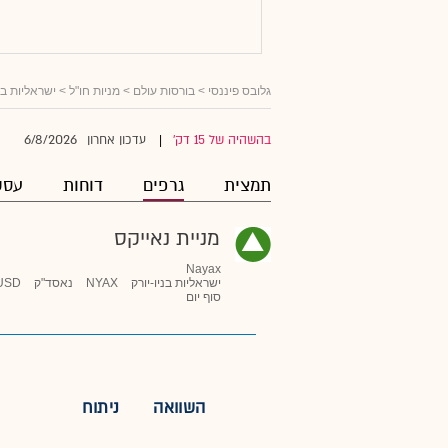
גלובס פיננסי
>
בורסות עולם
>
מניות חו"ל
>
ישראליות ב
6/8/2026
בהשהיה של 15 דק'
עדכון אחרון
|
תמצית
גרפים
דוחות
עסק
מניית נאייקס
Nayax
ישראליות בניו-יורק
NYAX
נאסד"ק
USD
סוף יום
השוואה
ניתוח