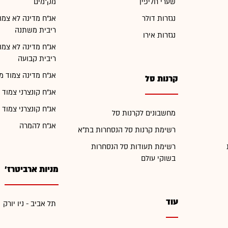
שערי חליפין
מק"מים
נגזרות דולר
אג"ח מדינה לא צמו
ריבית משתנה
נגזרות אירו
אג"ח מדינה לא צמו
ריבית קבועה
אג"ח מדינה צמוד מ
קרנות סל
אג"ח קונצרני צמוד 
אג"ח קונצרני צמוד 
מחשבונים לקרנות סל
אג"ח להמרה
רשימת קרנות סל הנסחרות בת"א
רשימת תעודות סל הנסחרות
בשוקי עולם
מניות ארביטרז'
עוד
תל אביב - ניו יורק