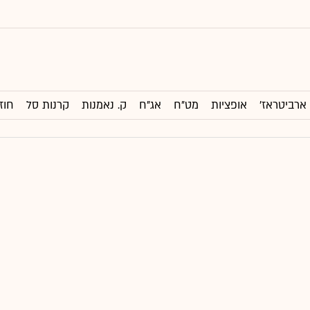
ארביטראז'
אופציות
מט"ח
אג"ח
ק. נאמנות
קרנות סל
חוז