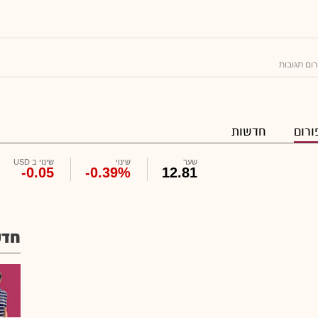
רום תגובות
ורום
חדשות
שער
שינוי
שינוי ב USD
-0.05
-0.39%
12.81
חדש