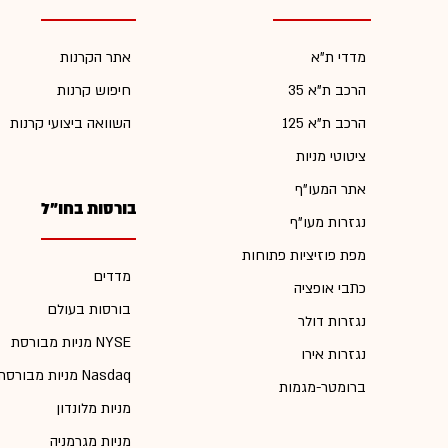
מדדי ת"א
אתר הקרנות
הרכב ת"א 35
חיפוש קרנות
הרכב ת"א 125
השוואה ביצועי קרנות
ציטוטי מניות
אתר המעו"ף
בורסות בחו"ל
נגזרות מעו"ף
מפת פוזיציות פתוחות
מדדים
כתבי אופציה
בורסות בעולם
נגזרות דולר
מניות מבורסת NYSE
נגזרות אירו
מניות מבורסת Nasdaq
ברומטר-מגמות
מניות מלונדון
מניות מגרמניה