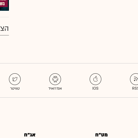
הצע
מט"ח
אג"ח