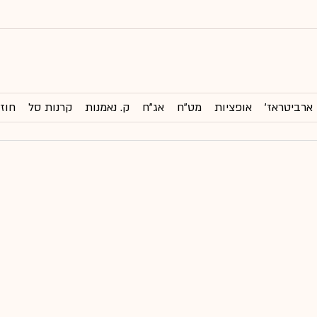
ארביטראז'
אופציות
מט"ח
אג"ח
ק. נאמנות
קרנות סל
חוזי