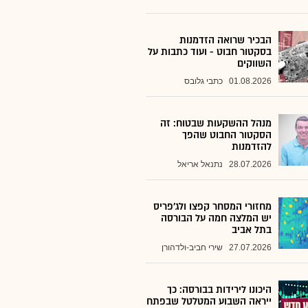
הבכיר שרואה הזדמנות
בסקטור חבוט - ועוד כתבות על
השווקים
01.08.2026
כתבי גלובס
מנהל ההשקעות שבטוח: זה
הסקטור החבוט שהפך
להזדמנות
28.07.2026
נתנאל אריאל
מחזורי המסחר קפצו ולג'פריס
יש המלצה חמה על הבורסה
בתל אביב
27.07.2026
שירי חביב-ולדהורן
היכונו לירידות בבורסה: כך
ייראה השבוע המטלטל שבפתח