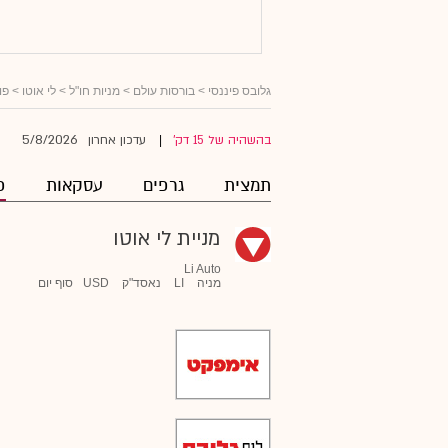
גלובס פיננסי
>
בורסות עולם
>
מניות חו"ל
>
לי אוטו
> פו
5/8/2026
בהשהיה של 15 דק'
עדכון אחרון
|
תמצית
גרפים
עסקאות
פ
מניית לי אוטו
Li Auto
מניה
LI
נאסד"ק
USD
סוף יום