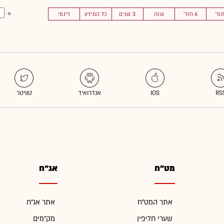
6 חוד'
שנה
3 שנים
כל המידע
דינמי
מ -
מט"ח
אג"ח
אתר המט"ח
אתר אג"ח
שערי חליפין
מק"מים