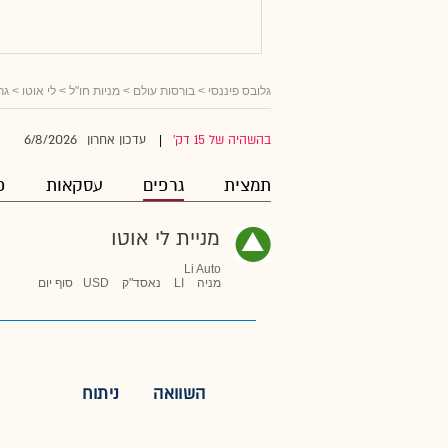
גלובס פיננסי
>
בורסות עולם
>
מניות חו"ל
>
לי אוטו
> גר
6/8/2026
בהשהיה של 15 דק'
עדכון אחרון
|
תמצית
גרפים
עסקאות
פ
מניית לי אוטו
Li Auto
מניה
LI
נאסד"ק
USD
סוף יום
השוואה
ניתוח