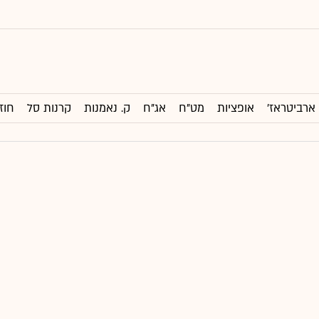
ארביטראז'
אופציות
מט"ח
אג"ח
ק. נאמנות
קרנות סל
חוז