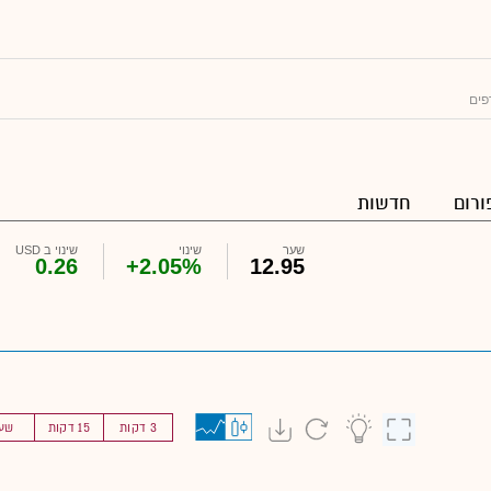
פים
ורום
חדשות
שער
שינוי
שינוי ב USD
0.26
+2.05%
12.95
3 דקות
15 דקות
שע