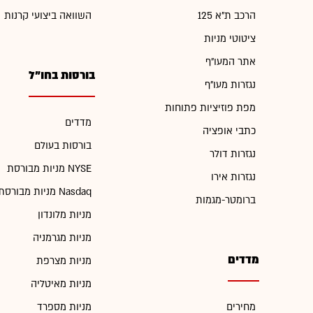
הרכב ת"א 125
השוואה ביצועי קרנות
ציטוטי מניות
אתר המעו"ף
בורסות בחו"ל
נגזרות מעו"ף
מפת פוזיציות פתוחות
מדדים
כתבי אופציה
בורסות בעולם
נגזרות דולר
מניות מבורסת NYSE
נגזרות אירו
מניות מבורסת Nasdaq
ברומטר-מגמות
מניות מלונדון
מניות מגרמניה
מדדים
מניות מצרפת
מניות מאיטליה
מחירים
מניות מספרד