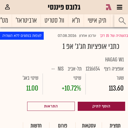
גלובס פיננסי
ראשי
תיק אישי
ת"א
וול סטריט
ארביטראז'
מט"
07.08.2026
בהשהיה של 15 דק'
עדכון אחרון
לצפות בנתונים ללא השהיה
|
כתבי אופציות חג'ג' אפ 1
HAGAG W1
אופציה רצף
1216654
תל-אביב
NIS
--
שער
שינוי
שינוי באג'
11.00
+10.72%
113.60
הוסף לתיק
התראות
תמצית
עסקאות
פורום
חדשות