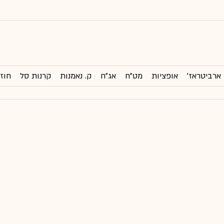
ארביטראז'
אופציות
מט"ח
אג"ח
ק. נאמנות
קרנות סל
חוזי