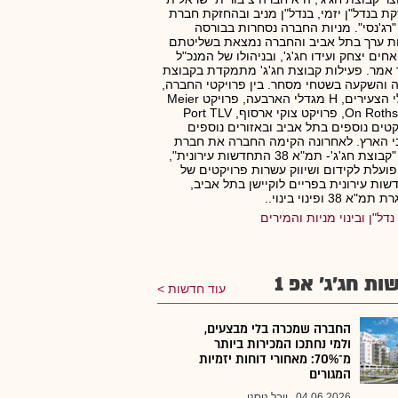
ת בנדל"ן יזמי, בנדל"ן מניב ובהחזקת חברת
רג'נסי". מניות החברה נסחרות בבורסה
ות ערך בתל אביב והחברה נמצאת בשליטתם
חים יצחק ועידו חג'ג', ובניהולו של המנכ"ל
אמר. פעילות קבוצת חג'ג' מתמקדת בקבוצת
 והשקעה בשטחי מסחר. בין פרויקטי החברה,
מגדלי הצעירים, H מגדלי הארבעה, פרויקט Meier
On Rothschild, פרויקט צוקי ארסוף, Port TLV
קטים נוספים בתל אביב ובאזורים נוספים
 הארץ. לאחרונה הקימה החברה את חברת
הבת "קבוצת חג'ג'- תמ"א 38 התחדשות עירונית",
ועלת לקידום ושיווק עשרות פרויקטים של
ות עירונית בפריים לוקיישן בתל אביב,
א 38 ופינוי בינוי..
נדל"ן ובינוי מניות והמירים
ות חג'ג' אפ 1
עוד חדשות
החברה שמכרה בלי מבצעים,
ולמי נחתכו המכירות ביותר
מ־70%: מאחורי דוחות יזמיות
המגורים
04.06.2026
יובל ניסני