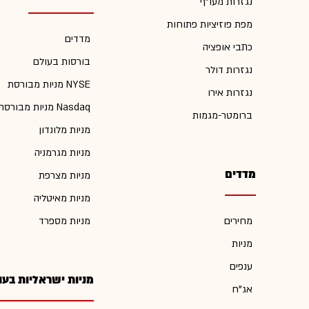
נגזרות מעו"ף
מפת פוזיציות פתוחות
מדדים
כתבי אופציה
בורסות בעולם
נגזרות דולר
מניות מבורסת NYSE
נגזרות אירו
מניות מבורסת Nasdaq
ברומטר-מגמות
מניות מלונדון
מניות מגרמניה
מדדים
מניות מצרפת
מניות מאיטליה
מחירים
מניות מספרד
מניות
ענפים
מניות ישראליות בעו
אג"ח