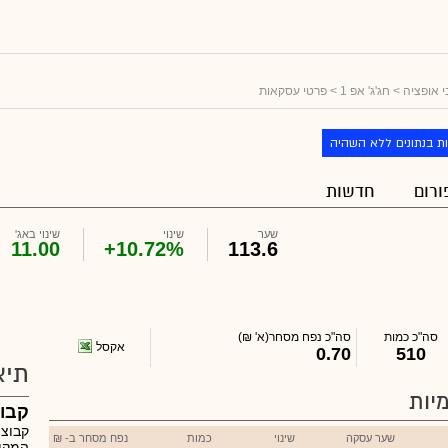
 אופציה
>
חג'ג' אפ 1
> פרטי עסקאות
ת בנתונים ללא השהיה
ורום
חדשות
שער
שינוי
שינוי באג'
11.00
+10.72%
113.6
סה"כ כמות
סה"כ נפח מסחר
(א' ₪)
אקסל
0.70
510
תיא
יות
קבוצ
קבוצת
שער עסקה
שינוי
כמות
נפח מסחר ב- ₪
המקוצ