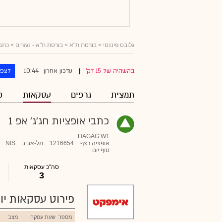
גלובס פיננסי
> בורסת ת"א >
בורסת ת"א - נגזרים
>
כתבי
10:44
בהשהיה של 15 דק'
עדכון אחרון
לצפו
|
תמצית
גרפים
עסקאות
פ
כתבי אופציות חג'ג' אפ 1
HAGAG W1
אופציה רצף
1216654
תל-אביב
NIS
סוף יום
סה"כ עסקאות
3
פירוט עסקאות יומ
מספר
שעת עסקה
מצב