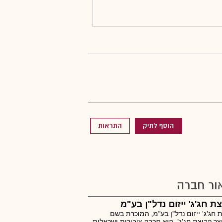
הוסף לתיק
התראות
ור חברה
ת חג'ג' ייזום נדל"ן בע"מ
 חג'ג' ייזום נדל"ן בע"מ, המוכרת בשם
ר קבוצת חג'ג', היא חברה ציבורית ישראלית