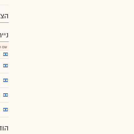
הצע
ניי
שם הנ
הוד