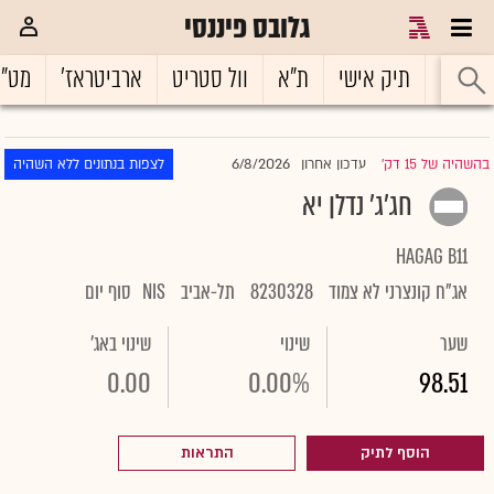
גלובס פיננסי
ראשי
תיק אישי
ת"א
וול סטריט
ארביטראז'
מט"
6/8/2026
בהשהיה של 15 דק'
עדכון אחרון
לצפות בנתונים ללא השהיה
|
חג'ג' נדלן יא
HAGAG B11
אג"ח קונצרני לא צמוד
8230328
תל-אביב
NIS
סוף יום
שער
שינוי
שינוי באג'
0.00
0.00%
98.51
הוסף לתיק
התראות