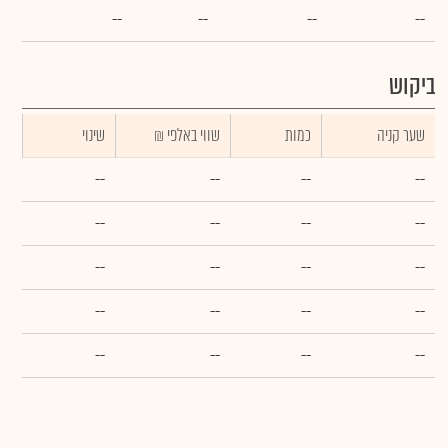
--
--
--
--
ביקוש
שער קניה
כמות
₪ שווי באלפי
שינוי
--
--
--
--
--
--
--
--
--
--
--
--
--
--
--
--
--
--
--
--