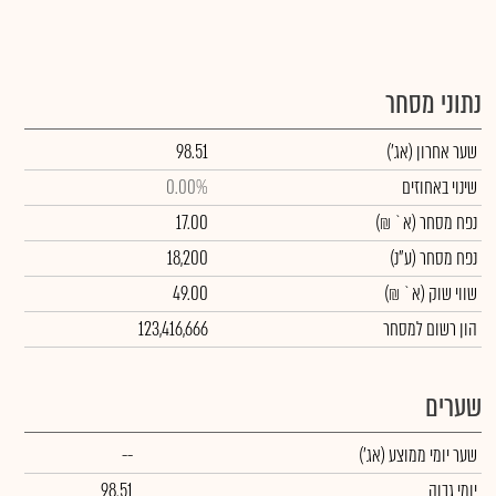
נתוני מסחר
שער אחרון
(אג')
98.51
שינוי באחוזים
0.00%
נפח מסחר
(א` ₪)
17.00
נפח מסחר
(ע"נ)
18,200
שווי שוק
(א` ₪)
49.00
הון רשום למסחר
123,416,666
שערים
שער יומי ממוצע
(אג')
--
יומי גבוה
98.51