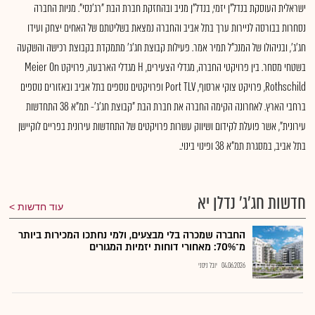
ישראלית העוסקת בנדל"ן יזמי, בנדל"ן מניב ובהחזקת חברת הבת "רג'נסי". מניות החברה
נסחרות בבורסה לניירות ערך בתל אביב והחברה נמצאת בשליטתם של האחים יצחק ועידו
חג'ג', ובניהולו של המנכ"ל תמיר אמר. פעילות קבוצת חג'ג' מתמקדת בקבוצת רכישה והשקעה
בשטחי מסחר. בין פרויקטי החברה, מגדלי הצעירים, H מגדלי הארבעה, פרויקט Meier On
Rothschild, פרויקט צוקי ארסוף, Port TLV ופרויקטים נוספים בתל אביב ובאזורים נוספים
ברחבי הארץ. לאחרונה הקימה החברה את חברת הבת "קבוצת חג'ג'- תמ"א 38 התחדשות
עירונית", אשר פועלת לקידום ושיווק עשרות פרויקטים של התחדשות עירונית בפריים לוקיישן
בתל אביב, במסגרת תמ"א 38 ופינוי בינוי..
חדשות חג'ג' נדלן יא
עוד חדשות
החברה שמכרה בלי מבצעים, ולמי נחתכו המכירות ביותר
מ־70%: מאחורי דוחות יזמיות המגורים
04.06.2026
יובל ניסני