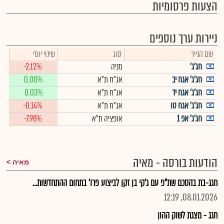
הצעות פרסומיות
ניירות ערך נוספים
שם הנייר
סוג
שינוי יומי
חג'ג'
מניה
-2.12%
חג'ג' אגח יב
אג"ח ת"א
0.00%
חג'ג' אגח יד
אג"ח ת"א
0.03%
חג'ג' אגח טו
אג"ח ת"א
-0.14%
חג'ג' אפ 1
אופציה ת"א
-7.98%
הודעות בורסה - מאיה
מאיה
חגג-בת בהסכם שת"פ עם ג'קי בן זקן לביצוע פרו' בתחום ההתחדשות...
08.01.2026, 12:19
חגג - מצגת לשוק ההון