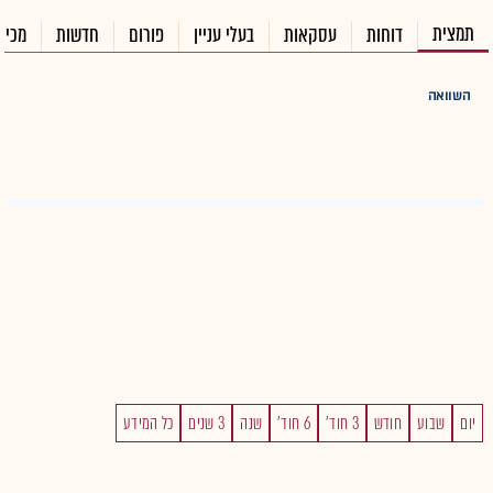
תמצית
דוחות
עסקאות
בעלי עניין
פורום
חדשות
מכיר
השוואה
יום
שבוע
חודש
3 חוד'
6 חוד'
שנה
3 שנים
כל המידע