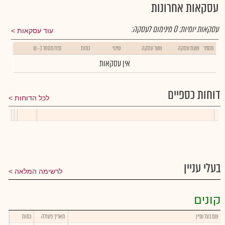
עסקאות אחרונות
עסקאות יומיות:
0
מינימום לעסקה:
עוד עסקאות
מספר
שעת עסקה
שער עסקה
שינוי
כמות
נפח מסחר ב- ₪
אין עסקאות
דוחות כספיים
לכל הדוחות
בעלי עניין
לרשימה המלאה
קונים
שם בעל עניין
תאריך פעולה
כמות
שער