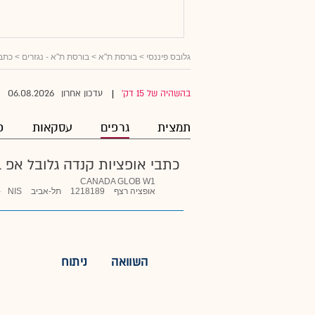
גלובס פיננסי
> בורסת ת"א >
בורסת ת"א - נגזרים
>
כתבי
06.08.2026
בהשהיה של 15 דק'
עדכון אחרון
|
תמצית
גרפים
עסקאות
פ
כתבי אופציות קנדה גלובל אפ 1
CANADA GLOB W1
אופציה רצף
1218189
תל-אביב
NIS
-
השוואה
ניתוח