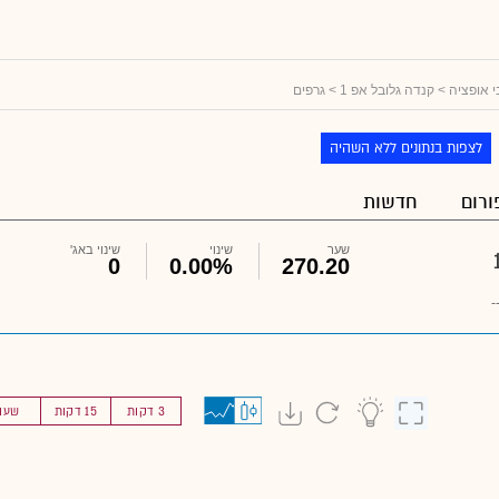
 אופציה
>
קנדה גלובל אפ 1
> גרפים
לצפות בנתונים ללא השהיה
ורום
חדשות
שער
שינוי
שינוי באג'
0
0.00%
270.20
-
3 דקות
15 דקות
שעו