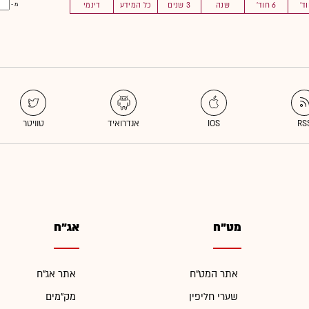
6 חוד'
שנה
3 שנים
כל המידע
דינמי
מ -
מט"ח
אג"ח
אתר המט"ח
אתר אג"ח
שערי חליפין
מק"מים