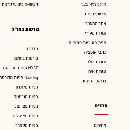
הרכב ת"א 125
השוואה ביצועי קרנות
ציטוטי מניות
אתר המעו"ף
בורסות בחו"ל
נגזרות מעו"ף
מפת פוזיציות פתוחות
מדדים
כתבי אופציה
בורסות בעולם
נגזרות דולר
מניות מבורסת NYSE
נגזרות אירו
מניות מבורסת Nasdaq
ברומטר-מגמות
מניות מלונדון
מניות מגרמניה
מדדים
מניות מצרפת
מניות מאיטליה
מחירים
מניות מספרד