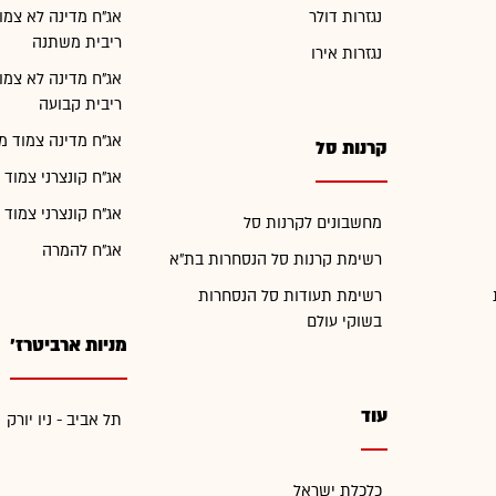
נגזרות דולר
אג"ח מדינה לא צמו
ריבית משתנה
נגזרות אירו
אג"ח מדינה לא צמו
ריבית קבועה
אג"ח מדינה צמוד מ
קרנות סל
אג"ח קונצרני צמוד 
אג"ח קונצרני צמוד 
מחשבונים לקרנות סל
אג"ח להמרה
רשימת קרנות סל הנסחרות בת"א
רשימת תעודות סל הנסחרות
בשוקי עולם
מניות ארביטרז'
עוד
תל אביב - ניו יורק
כלכלת ישראל