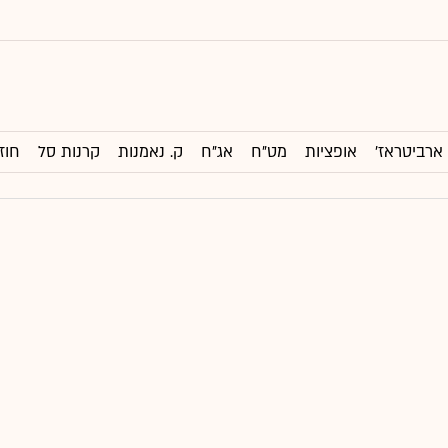
ארביטראז'
אופציות
מט"ח
אג"ח
ק. נאמנות
קרנות סל
חוז