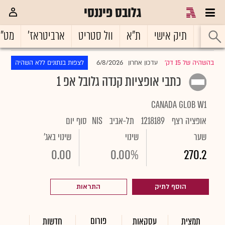
גלובס פיננסי
ראשי
תיק אישי
ת"א
וול סטריט
ארביטראז'
מט"
6/8/2026
בהשהיה של 15 דק'
עדכון אחרון
לצפות בנתונים ללא השהיה
|
כתבי אופציות קנדה גלובל אפ 1
CANADA GLOB W1
אופציה רצף
1218189
תל-אביב
NIS
סוף יום
שער
שינוי
שינוי באג'
0.00
0.00%
270.2
הוסף לתיק
התראות
פורום
תמצית
עסקאות
חדשות