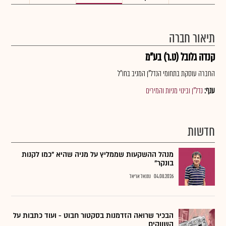
תיאור חברה
קנדה גלובל (ט.ר) בע"מ
החברה עוסקת בתחומי הנדל"ן המניב בחו"ל
ענף:
נדל"ן ובינוי מניות והמירים
חדשות
מנהל ההשקעות שממליץ על מניה שהיא "כמו לקנות
בונקר"
04.08.2026
נתנאל אריאל
הבכיר שרואה הזדמנות בסקטור חבוט - ועוד כתבות על
השווקים