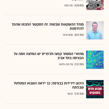
01.08.2026
כתבי גלובס
מנהל ההשקעות שבטוח: זה הסקטור החבוט שהפך
להזדמנות
28.07.2026
נתנאל אריאל
מחזורי המסחר קפצו ולג'פריס יש המלצה חמה על
הבורסה בתל אביב
27.07.2026
שירי חביב-ולדהורן
היכונו לירידות בבורסה: כך ייראה השבוע המטלטל
שבפתח
27.07.2026
רם מורי