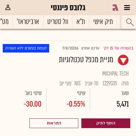
גלובס פיננסי
ראשי
תיק אישי
ת"א
וול סטריט
ארביטראז'
מט"
7/8/2026
בהשהיה של 15 דק'
עדכון אחרון
לצפות בנתונים ללא השהיה
|
מניית מכפל טכנולוגיות
MICHPAL TECH
מניה
1229335
תל-אביב
NIS
סוף יום
שער
שינוי
שינוי באג'
-30.00
-0.55%
5,471
הוסף לתיק
התראות