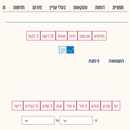
תמצית
דוחות
עסקאות
בעלי עניין
פורום
חדשות
תמל
חודשים
שבועות
ימים
שעות
15 דקות
3 דקות
השוואה
ניתוח
יום
שבוע
חודש
3 חוד'
6 חוד'
שנה
3 שנים
כל המידע
דינמי
מ -
עד