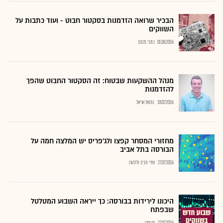
הבכיר שרואה הזדמנות בסקטור חבוט - ועוד כתבות על
השווקים
01.08.2026
כתבי גלובס
מנהל ההשקעות שבטוח: זה הסקטור החבוט שהפך
להזדמנות
28.07.2026
נתנאל אריאל
מחזורי המסחר קפצו ולג'פריס יש המלצה חמה על
הבורסה בתל אביב
27.07.2026
שירי חביב-ולדהורן
היכונו לירידות בבורסה: כך ייראה השבוע המטלטל
שבפתח