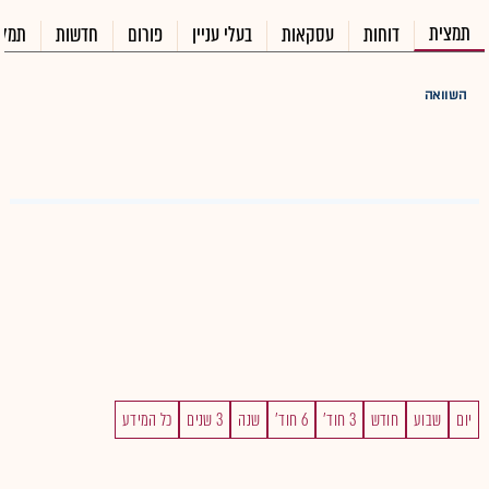
תמצית
דוחות
עסקאות
בעלי עניין
פורום
חדשות
תמלו
השוואה
יום
שבוע
חודש
3 חוד'
6 חוד'
שנה
3 שנים
כל המידע