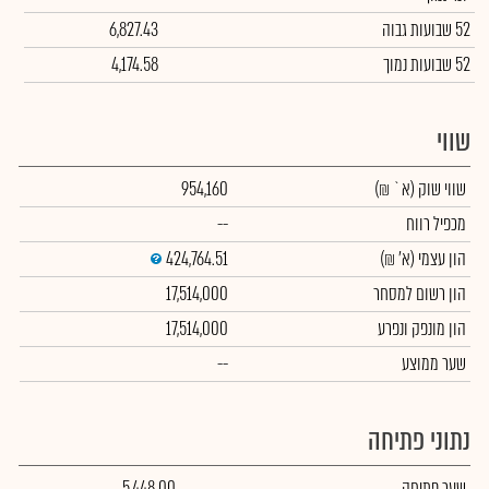
52 שבועות גבוה
6,827.43
52 שבועות נמוך
4,174.58
שווי
שווי שוק
(א` ₪)
954,160
מכפיל רווח
--
הון עצמי
(א' ₪)
424,764.51
הון רשום למסחר
17,514,000
הון מונפק ונפרע
17,514,000
שער ממוצע
--
נתוני פתיחה
שער פתיחה
5,448.00