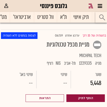
גלובס פיננסי
ראשי
תיק אישי
ת"א
וול סטריט
ארביטראז'
מט"
06:59
בהשהיה של 15 דק'
עדכון אחרון
לצפות בנתונים ללא השהיה
|
מניית מכפל טכנולוגיות
MICHPAL TECH
מניה
1229335
תל-אביב
NIS
רציף
שער
שינוי
שינוי באג'
--
--
5,448
הוסף לתיק
התראות