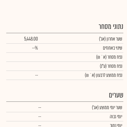
נתוני מסחר
שער אחרון
(אג')
5,448.00
שינוי באחוזים
--%
נפח מסחר
(א` ₪)
נפח מסחר
(ע"נ)
נפח ממוצע לרבעון (א` ₪)
--
שערים
שער יומי ממוצע
(אג')
--
יומי גבוה
--
יומי נמוך
--