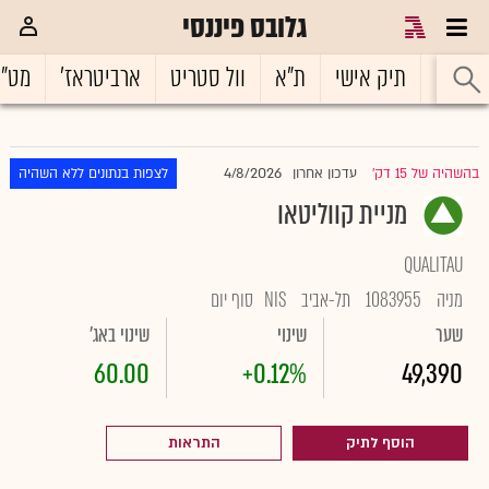
גלובס פיננסי
ראשי
תיק אישי
ת"א
וול סטריט
ארביטראז'
מט"
4/8/2026
בהשהיה של 15 דק'
עדכון אחרון
לצפות בנתונים ללא השהיה
|
מניית קווליטאו
QUALITAU
מניה
1083955
תל-אביב
NIS
סוף יום
שער
שינוי
שינוי באג'
60.00
+0.12%
49,390
הוסף לתיק
התראות