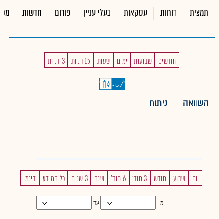
תמצית
דוחות
עסקאות
בעלי עניין
פורום
חדשות
מכי
חודשים
שבועות
ימים
שעות
15 דקות
3 דקות
השוואה
ניתוח
יום
שבוע
חודש
3 חוד'
6 חוד'
שנה
3 שנים
כל המידע
דינמי
מ -
עד