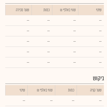
שינוי
₪ שווי באלפי
כמות
שער מכירה
--
--
--
--
--
--
--
--
--
--
--
--
--
--
--
--
--
--
--
--
ביקוש
שער קניה
כמות
₪ שווי באלפי
שינוי
--
--
--
--