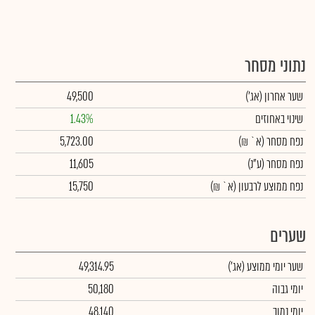
נתוני מסחר
שער אחרון
(אג')
49,500
שינוי באחוזים
1.43%
נפח מסחר
(א` ₪)
5,723.00
נפח מסחר
(ע"נ)
11,605
נפח ממוצע לרבעון (א` ₪)
15,750
שערים
שער יומי ממוצע
(אג')
49,314.95
יומי גבוה
50,180
יומי נמוך
48,140