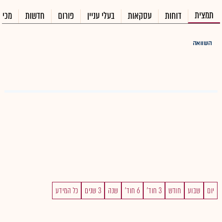
תמצית
דוחות
עסקאות
בעלי עניין
פורום
חדשות
מכיר
השוואה
יום
שבוע
חודש
3 חוד'
6 חוד'
שנה
3 שנים
כל המידע