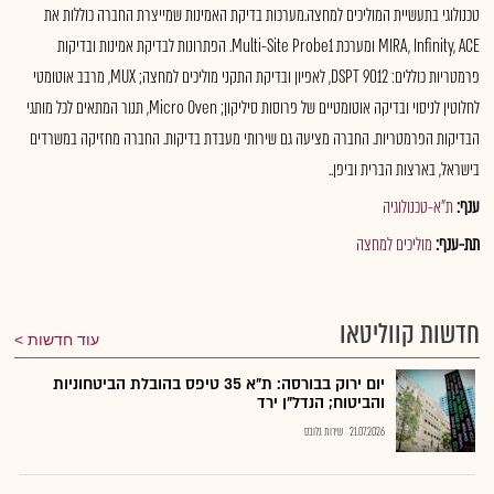
טכנולוגי בתעשיית המוליכים למחצה.מערכות בדיקת האמינות שמייצרת החברה כוללות את
MIRA, Infinity, ACE ומערכת Multi-Site Probe1. הפתרונות לבדיקת אמינות ובדיקות
פרמטריות כוללים: DSPT 9012, לאפיון ובדיקת התקני מוליכים למחצה; MUX, מרבב אוטומטי
לחלוטין לניסוי ובדיקה אוטומטיים של פרוסות סיליקון; Micro Oven, תנור המתאים לכל מותגי
הבדיקות הפרמטריות. החברה מציעה גם שירותי מעבדת בדיקות. החברה מחזיקה במשרדים
בישראל, בארצות הברית וביפן..
ענף:
ת"א-טכנולוגיה
תת-ענף:
מוליכים למחצה
חדשות קווליטאו
עוד חדשות
יום ירוק בבורסה: ת"א 35 טיפס בהובלת הביטחוניות
והביטוח; הנדל"ן ירד
21.07.2026
שירות גלובס