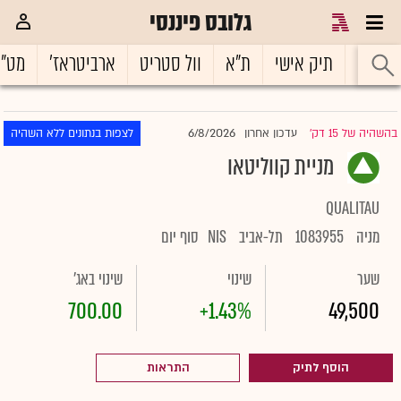
גלובס פיננסי
ראשי
תיק אישי
ת"א
וול סטריט
ארביטראז'
מט"
6/8/2026
בהשהיה של 15 דק'
עדכון אחרון
לצפות בנתונים ללא השהיה
|
מניית קווליטאו
QUALITAU
מניה
1083955
תל-אביב
NIS
סוף יום
שער
שינוי
שינוי באג'
700.00
+1.43%
49,500
הוסף לתיק
התראות