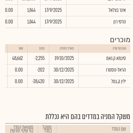
איגר בצלאל
17/9/2025
1,844
0.00
הדסי רון
17/9/2025
1,844
0.00
מוכרים
שוו
שם בעל עניין
תאריך פעולה
כמות
שער
באל
סיגמא ק.נאמ
19/10/2025
-2,255
48,662
81
הראל-נוסטרו
30/12/2025
-202
0.00
00
ילין ק.גמל
30/12/2025
-28,420
0.00
00
משקל המניה במדדים בהם היא נכללת
משקל
תשואת המדד
שם המדד
במדד
(% שינוי חודשי)