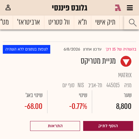
גלובס פיננסי
ראשי
תיק אישי
ת"א
וול סטריט
ארביטראז'
מט"
6/8/2026
בהשהיה של 15 דק'
עדכון אחרון
לצפות בנתונים ללא השהיה
|
מניית מטריקס
MATRIX
מניה
445015
תל-אביב
NIS
סוף יום
שער
שינוי
שינוי באג'
-68.00
-0.77%
8,800
הוסף לתיק
התראות