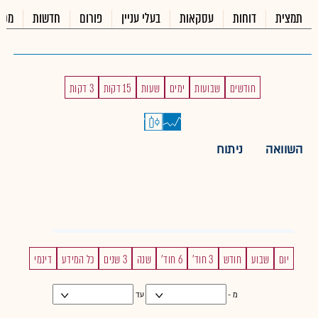
תמצית
דוחות
עסקאות
בעלי עניין
פורום
חדשות
מכי
חודשים
שבועות
ימים
שעות
15 דקות
3 דקות
השוואה
ניתוח
יום
שבוע
חודש
3 חוד'
6 חוד'
שנה
3 שנים
כל המידע
דינמי
מ -
עד