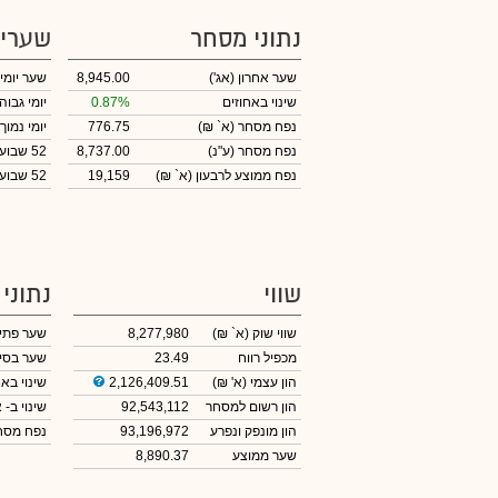
נתוני מסחר
שערי
שער אחרון
(אג')
8,945.00
שער יומי
שינוי באחוזים
0.87%
יומי גבוה
נפח מסחר
(א` ₪)
776.75
יומי נמוך
נפח מסחר
(ע"נ)
8,737.00
52 שבועות גבוה
נפח ממוצע לרבעון (א` ₪)
19,159
52 שבועות נמוך
שווי
נתוני
שווי שוק
(א` ₪)
8,277,980
שער פתי
מכפיל רווח
23.49
שער בסי
הון עצמי
(א' ₪)
2,126,409.51
שינוי באח
הון רשום למסחר
92,543,112
שינוי
ב- א
הון מונפק ונפרע
93,196,972
נפח מס
שער ממוצע
8,890.37