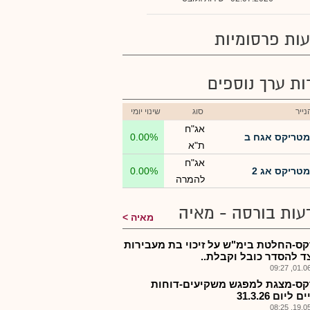
ות פרסומיות
רות ערך נוספים
ייר
סוג
שינוי יומי
אג"ח
מטריקס אגח ב
0.00%
ת"א
אג"ח
מטריקס אג 2
0.00%
להמרה
עות בורסה - מאיה
מאיה
ס-החלטת בימ"ש על זיכוי בת מעבירות
ד להסדר כובל וקבלת..
01.06.2
ס-מצגת למפגש משקיעים-דוחות
ליום 31.3.26
19.05.2