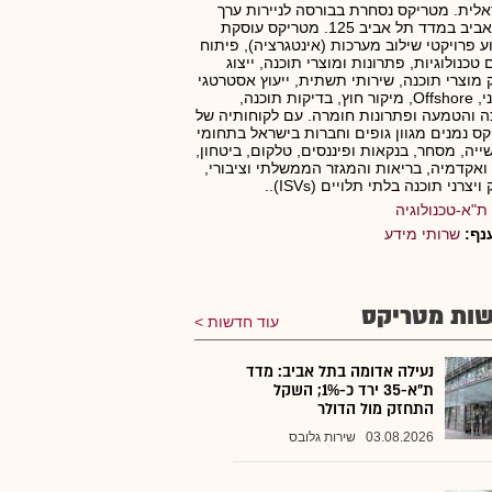
לית. מטריקס נסחרת בבורסה לניירות ערך
בתל אביב במדד תל אביב 125. מטריקס עוסקת
ע פרויקטי שילוב מערכות (אינטגרציה), פיתוח
ם טכנולוגיות, פתרונות ומוצרי תוכנה, ייצוג
ק מוצרי תוכנה, שירותי תשתית, ייעוץ אסטרטגי
וארגוני, Offshore, מיקור חוץ, בדיקות תוכנה,
 והטמעה ופתרונות חומרה. עם לקוחותיה של
ס נמנים מגוון גופים וחברות בישראל בתחומי
יה, מסחר, בנקאות ופיננסים, טלקום, ביטחון,
 ואקדמיה, בריאות והמגזר הממשלתי וציבורי,
ויצרני תוכנה בלתי תלויים (ISVs)..
ת"א-טכנולוגיה
נף:
שרותי מידע
ות מטריקס
עוד חדשות
נעילה אדומה בתל אביב: מדד
ת"א-35 ירד כ-1%; השקל
התחזק מול הדולר
03.08.2026
שירות גלובס