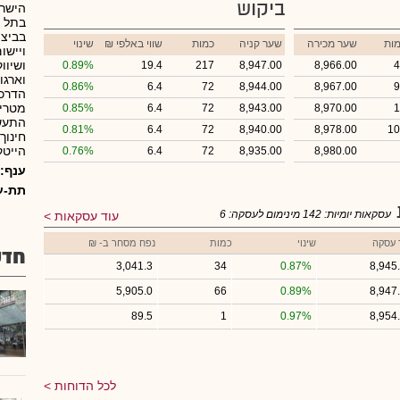
ביקוש
הישרא
בביצו
ות
שער מכירה
שער קניה
כמות
₪ שווי באלפי
שינוי
ויישו
ושיוו
0.89%
19.4
217
8,947.00
8,966.00
4
0.86%
6.4
72
8,944.00
8,967.00
9
הדרכה
מטריק
0.85%
6.4
72
8,943.00
8,970.00
1
התעשי
0.81%
6.4
72
8,940.00
8,978.00
10
חינוך
הייטק 
0.76%
6.4
72
8,935.00
8,980.00
ענף:
תת-ע
עסקאות יומיות:
142
מינימום לעסקה:
6
עוד עסקאות
 עסקה
שינוי
כמות
נפח מסחר ב- ₪
חדש
3,041.3
34
0.87%
8,945
5,905.0
66
0.89%
8,947
89.5
1
0.97%
8,954
לכל הדוחות