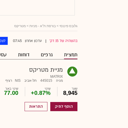
גלובס פיננסי
>
בורסת ת"א - מניות
> מטריקס
07:45
בהשהיה של 15 דק'
עדכון אחרון
לצפו
|
תמצית
גרפים
דוחות
עסק
מניית מטריקס
MATRIX
מניה
445015
תל-אביב
NIS
רציף
שער
שינוי
שינוי באג'
77.00
+0.87%
8,945
הוסף לתיק
התראות