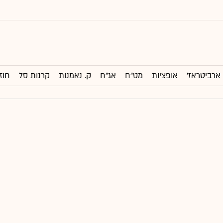
ארביטראז'
אופציות
מט"ח
אג"ח
ק. נאמנות
קרנות סל
חוז