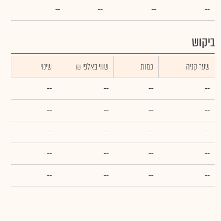
--
--
--
--
ביקוש
שער קניה
כמות
₪ שווי באלפי
שינוי
--
--
--
--
--
--
--
--
--
--
--
--
--
--
--
--
--
--
--
--