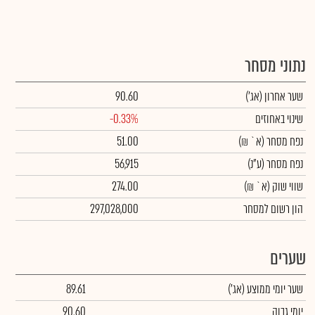
נתוני מסחר
שער אחרון
(אג')
90.60
שינוי באחוזים
-0.33%
נפח מסחר
(א` ₪)
51.00
נפח מסחר
(ע"נ)
56,915
שווי שוק
(א` ₪)
274.00
הון רשום למסחר
297,028,000
שערים
שער יומי ממוצע
(אג')
89.61
יומי גבוה
90.60