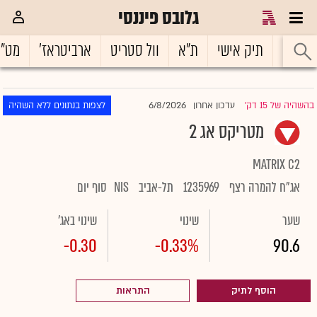
גלובס פיננסי
ראשי
תיק אישי
ת"א
וול סטריט
ארביטראז'
מט"
6/8/2026
בהשהיה של 15 דק'
עדכון אחרון
לצפות בנתונים ללא השהיה
|
מטריקס אג 2
MATRIX C2
אג"ח להמרה רצף
1235969
תל-אביב
NIS
סוף יום
שער
שינוי
שינוי באג'
-0.30
-0.33%
90.6
הוסף לתיק
התראות