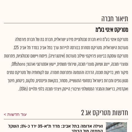
תיאור חברה
מטריקס אי.טי בע"מ
מטריקס אי.טי בע"מ היא חברת טכנולוגיית מידע ישראלית, חברת בת של חברת פורמולה
מערכות הישראלית. מטריקס נסחרת בבורסה לניירות ערך בתל אביב במדד תל אביב 125.
מטריקס עוסקת בביצוע פרויקטי שילוב מערכות (אינטגרציה), פיתוח ויישום טכנולוגיות, פתרונות
ומוצרי תוכנה, ייצוג ושיווק מוצרי תוכנה, שירותי תשתית, ייעוץ אסטרטגי וארגוני, Offshore,
מיקור חוץ, בדיקות תוכנה, הדרכה והטמעה ופתרונות חומרה. עם לקוחותיה של מטריקס נמנים
מגוון גופים וחברות בישראל בתחומי התעשייה, מסחר, בנקאות ופיננסים, טלקום, ביטחון, חינוך
ואקדמיה, בריאות והמגזר הממשלתי וציבורי, הייטק ויצרני תוכנה בלתי תלויים (ISVs)..
חדשות מטריקס אג 2
עוד חדשות
נעילה אדומה בתל אביב: מדד ת"א-35 ירד כ-1%; השקל
התחזק מול הדולר