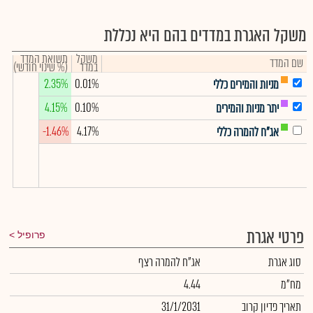
משקל האגרת במדדים בהם היא נכללת
משקל
תשואת המדד
שם המדד
במדד
(% שינוי חודשי)
2.35%
0.01%
מניות והמירים כללי
4.15%
0.10%
יתר מניות והמירים
-1.46%
4.17%
אג"ח להמרה כללי
פרטי אגרת
פרופיל
סוג אגרת
אג"ח להמרה רצף
מח"מ
4.44
תאריך פדיון קרוב
31/1/2031