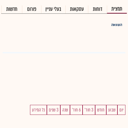
תמצית
דוחות
עסקאות
בעלי עניין
פורום
חדשות
השוואה
יום
שבוע
חודש
3 חוד'
6 חוד'
שנה
3 שנים
כל המידע