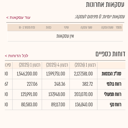
עסקאות אחרונות
עסקאות יומיות:
0
מינימום לעסקה:
עוד עסקאות
מספר
שעת עסקה
שער עסקה
שינוי
כמות
נפח מסחר ב- ₪
אין עסקאות
דוחות כספיים
לכל הדוחות
רבעון 1 (2026)
רבעון 4 (2025)
רבעון 1 (2025)
סיכום שנתי
סה"כ הכנסות
2,127,581.00
1,599,751.00
1,546,200.00
40.00
רווח גולמי
382.72
248.36
227.06
39.67
רווח תפעולי
203,070.00
137,948.00
125,991.00
38.00
רווח נקי
136,840.00
89,117.00
80,583.00
19.00