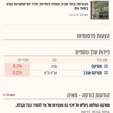
הבורסה בתל אביב ננעלה בעליות; מדד הביטחוניות קפץ
במעל 3%
02.07.2026
שירות גלובס
הצעות פרסומיות
ניירות ערך נוספים
שם הנייר
סוג
שינוי יומי
מטריקס
מניה
-0.77%
מטריקס אגח ב
אג"ח ת"א
-0.22%
הודעות בורסה - מאיה
מאיה
מטרקס-החלטת בימ"ש על זיכוי בת מעבירות של צד להסדר כובל וקבלת..
01.06.2026, 09:27