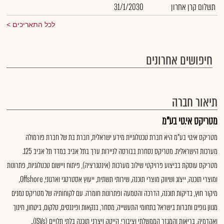
תשלום קרן אחרון
31/1/2030
לכל התאריכים
חיפושים אחרונים
תיאור חברה
מטריקס אי.טי בע"מ
מטריקס אי.טי בע"מ היא חברת טכנולוגיית מידע ישראלית, חברת בת של חברת פורמולה
מערכות הישראלית. מטריקס נסחרת בבורסה לניירות ערך בתל אביב במדד תל אביב 125.
מטריקס עוסקת בביצוע פרויקטי שילוב מערכות (אינטגרציה), פיתוח ויישום טכנולוגיות, פתרונות
ומוצרי תוכנה, ייצוג ושיווק מוצרי תוכנה, שירותי תשתית, ייעוץ אסטרטגי וארגוני, Offshore,
מיקור חוץ, בדיקות תוכנה, הדרכה והטמעה ופתרונות חומרה. עם לקוחותיה של מטריקס נמנים
מגוון גופים וחברות בישראל בתחומי התעשייה, מסחר, בנקאות ופיננסים, טלקום, ביטחון, חינוך
ואקדמיה, בריאות והמגזר הממשלתי וציבורי, הייטק ויצרני תוכנה בלתי תלויים (ISVs)..