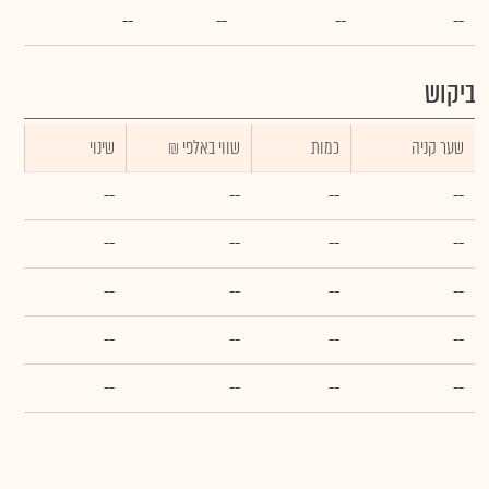
--
--
--
--
ביקוש
שער קניה
כמות
₪ שווי באלפי
שינוי
--
--
--
--
--
--
--
--
--
--
--
--
--
--
--
--
--
--
--
--