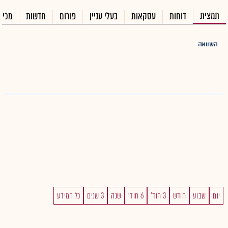
תמצית
דוחות
עסקאות
בעלי עניין
פורום
חדשות
מכיר
השוואה
יום
שבוע
חודש
3 חוד'
6 חוד'
שנה
3 שנים
כל המידע