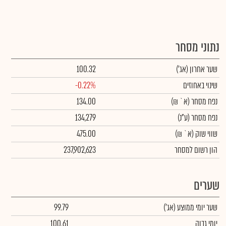
נתוני מסחר
שער אחרון
(אג')
100.32
שינוי באחוזים
-0.22%
נפח מסחר
(א` ₪)
134.00
נפח מסחר
(ע"נ)
134,279
שווי שוק
(א` ₪)
475.00
הון רשום למסחר
237,902,623
שערים
שער יומי ממוצע
(אג')
99.79
יומי גבוה
100.61