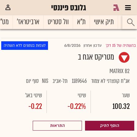
גלובס פיננסי
ראשי
תיק אישי
ת"א
וול סטריט
ארביטראז'
מט"
6/8/2026
בהשהיה של 15 דק'
עדכון אחרון
לצפות בנתונים ללא השהיה
|
מטריקס אגח ב
MATRIX B2
אג"ח קונצרני לא צמוד
1189646
תל-אביב
NIS
סוף יום
שער
שינוי
שינוי באג'
-0.22
-0.22%
100.32
הוסף לתיק
התראות