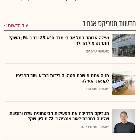
חדשות מטריקס אגח ב
עוד חדשות
נעילה אדומה בתל אביב: מדד ת"א-35 ירד כ-1%; השקל
התחזק מול הדולר
03.08.2026
שירות גלובס
מניה אחת מושכת מטה: הירידות בת"א שוב החריפו
לקראת הנעילה
28.07.2026
שירות גלובס
מטריקס מרחיבה את הפעילות הביטחונית שלה ורוכשת
שליטה בחברת לאור אנרגיה ב-73 מיליון שקל
09.07.2026
שירי חביב ולדהורן