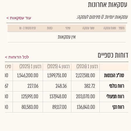
עסקאות אחרונות
עסקאות יומיות:
0
מינימום לעסקה:
עוד עסקאות
מספר
שעת עסקה
שער עסקה
שינוי
כמות
נפח מסחר ב- ₪
אין עסקאות
דוחות כספיים
לכל הדוחות
רבעון 1 (2026)
רבעון 4 (2025)
רבעון 1 (2025)
סיכום שנתי
סה"כ הכנסות
2,127,581.00
1,599,751.00
1,546,200.00
40.00
רווח גולמי
382.72
248.36
227.06
39.67
רווח תפעולי
203,070.00
137,948.00
125,991.00
38.00
רווח נקי
136,840.00
89,117.00
80,583.00
19.00