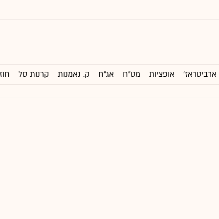
ארביטראז'
אופציות
מט"ח
אג"ח
ק. נאמנות
קרנות סל
חוז