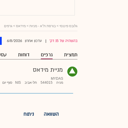
גלובס פיננסי
>
בורסת ת"א - מניות
>
מידאס
> גרפים
6/8/2026
בהשהיה של 15 דק'
עדכון אחרון
|
תמצית
גרפים
דוחות
עסק
מניית מידאס
MYDAS
מניה
544015
תל-אביב
NIS
סוף יום
השוואה
ניתוח