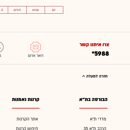
יום
שבוע
חודש
3 חוד'
צרו איתנו קשר
*5988
חזרה למעלה
הבורסה בת"א
קרנות נאמנות
מדדי ת"א
אתר הקרנות
הרכב ת"א 35
חיפוש קרנות