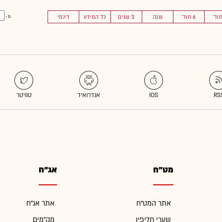
6 חוד'
שנה
3 שנים
כל המידע
דינמי
מ -
מט"ח
אג"ח
אתר המט"ח
אתר אג"ח
שערי חליפין
מק"מים