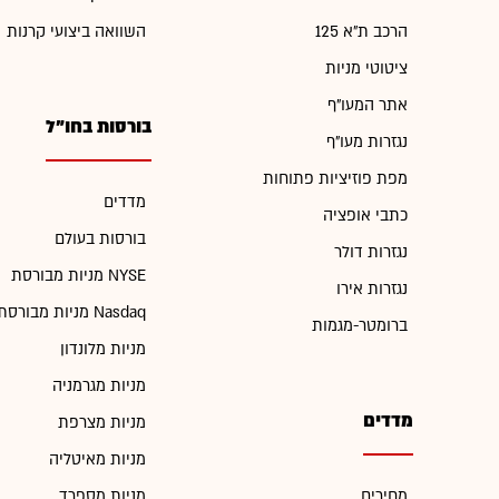
הרכב ת"א 125
השוואה ביצועי קרנות
ציטוטי מניות
אתר המעו"ף
בורסות בחו"ל
נגזרות מעו"ף
מפת פוזיציות פתוחות
מדדים
כתבי אופציה
בורסות בעולם
נגזרות דולר
מניות מבורסת NYSE
נגזרות אירו
מניות מבורסת Nasdaq
ברומטר-מגמות
מניות מלונדון
מניות מגרמניה
מדדים
מניות מצרפת
מניות מאיטליה
מחירים
מניות מספרד