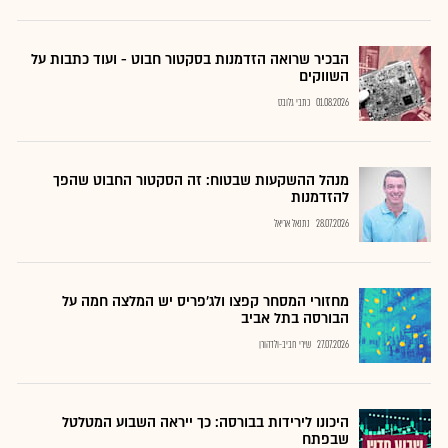
הבכיר שרואה הזדמנות בסקטור חבוט - ועוד כתבות על
השווקים
01.08.2026
כתבי גלובס
מנהל ההשקעות שבטוח: זה הסקטור החבוט שהפך
להזדמנות
28.07.2026
נתנאל אריאל
מחזורי המסחר קפצו ולג'פריס יש המלצה חמה על
הבורסה בתל אביב
27.07.2026
שירי חביב-ולדהורן
היכונו לירידות בבורסה: כך ייראה השבוע המטלטל
שבפתח