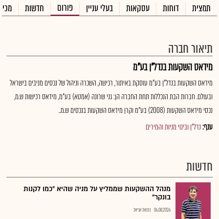
פורום
תמצית
דוחות
עסקאות
בעלי עניין
חדשות
מכיר
תיאור חברה
מידאס השקעות בנדל"ן בע"מ
מידאס השקעות בנדל"ן בע"מ עוסקת באיתור, רכישה, השכרה וניהול של נכסים מניבים בישראל
ובעולם. חברות הבת הנכללות תחת החברה הן: גני שרונה (אמטא) בע"מ, מידאס רכישות ש.מ,
נכסי מידאס השקעות (2008) בע"מ וקרן מידאס השקעות בנכסים ש.מ..
ענף:
נדל"ן ובינוי מניות והמירים
חדשות
מנהל ההשקעות שממליץ על מניה שהיא "כמו לקנות
בונקר"
04.08.2026
נתנאל אריאל