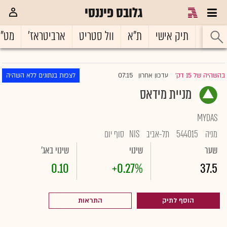
גלובס פיננסי
ראשי
תיק אישי
ת"א
וול סטריט
ארביטראז'
מט"
07:15
בהשהיה של 15 דק'
עדכון אחרון
לצפות בנתונים ללא השהיה
|
מניית מידאס
MYDAS
מניה
544015
תל-אביב
NIS
סוף יום
שער
שינוי
שינוי באג'
0.10
+0.27%
37.5
הוסף לתיק
התראות