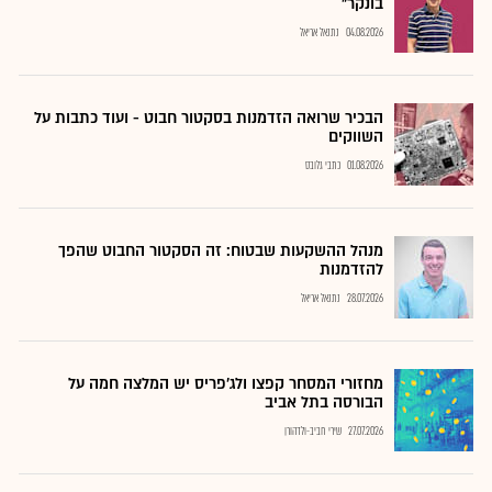
בונקר"
04.08.2026
נתנאל אריאל
הבכיר שרואה הזדמנות בסקטור חבוט - ועוד כתבות על
השווקים
01.08.2026
כתבי גלובס
מנהל ההשקעות שבטוח: זה הסקטור החבוט שהפך
להזדמנות
28.07.2026
נתנאל אריאל
מחזורי המסחר קפצו ולג'פריס יש המלצה חמה על
הבורסה בתל אביב
27.07.2026
שירי חביב-ולדהורן