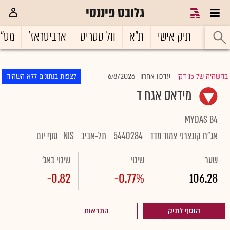
גלובס פיננסי
ראשי
תיק אישי
ת"א
וול סטריט
ארביטראז'
מט"
6/8/2026
בהשהיה של 15 דק'
עדכון אחרון
לצפות בנתונים ללא השהיה
|
מידאס אגח ד
MYDAS B4
אג"ח קונצרני צמוד מדד
5440284
תל-אביב
NIS
סוף יום
שער
שינוי
שינוי באג'
-0.82
-0.77%
106.28
הוסף לתיק
התראות