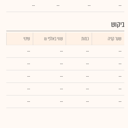
--
--
--
--
ביקוש
שער קניה
כמות
₪ שווי באלפי
שינוי
--
--
--
--
--
--
--
--
--
--
--
--
--
--
--
--
--
--
--
--