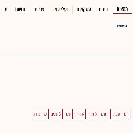
תמצית
דוחות
עסקאות
בעלי עניין
פורום
חדשות
מכיר
השוואה
יום
שבוע
חודש
3 חוד'
6 חוד'
שנה
3 שנים
כל המידע