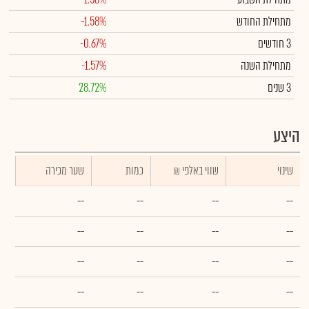
מתחילת החודש
-1.58%
3 חודשים
-0.67%
מתחילת השנה
-1.57%
3 שנים
28.72%
היצע
שינוי
₪ שווי באלפי
כמות
שער מכירה
--
--
--
--
--
--
--
--
--
--
--
--
--
--
--
--