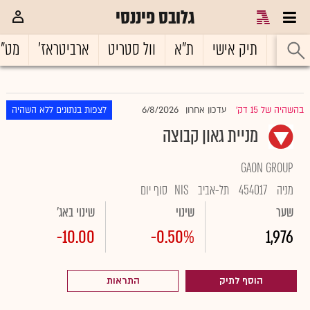
גלובס פיננסי
ראשי
תיק אישי
ת"א
וול סטריט
ארביטראז'
מט"
6/8/2026
בהשהיה של 15 דק'
עדכון אחרון
לצפות בנתונים ללא השהיה
|
מניית גאון קבוצה
GAON GROUP
מניה
454017
תל-אביב
NIS
סוף יום
שער
שינוי
שינוי באג'
-10.00
-0.50%
1,976
הוסף לתיק
התראות