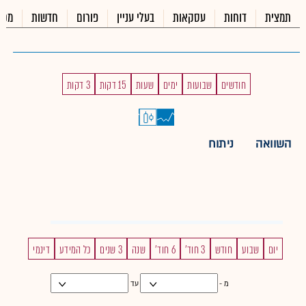
תמצית
דוחות
עסקאות
בעלי עניין
פורום
חדשות
מכי
חודשים
שבועות
ימים
שעות
15 דקות
3 דקות
השוואה
ניתוח
יום
שבוע
חודש
3 חוד'
6 חוד'
שנה
3 שנים
כל המידע
דינמי
מ -
עד