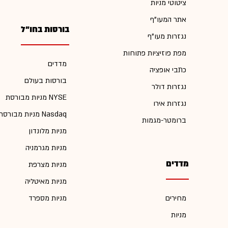
ציטוטי מניות
אתר המעו"ף
בורסות בחו"ל
נגזרות מעו"ף
מפת פוזיציות פתוחות
מדדים
כתבי אופציה
בורסות בעולם
נגזרות דולר
מניות מבורסת NYSE
נגזרות אירו
מניות מבורסת Nasdaq
ברומטר-מגמות
מניות מלונדון
מניות מגרמניה
מדדים
מניות מצרפת
מניות מאיטליה
מחירים
מניות מספרד
מניות