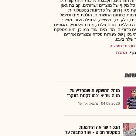
ת הזורמים. הקבוצה מרכזת תחת קורת גג
ל מקיף של מוצרים ושרותים. קבוצת גאון
 מגוון רחב של פתרונות בטכנולוגיות
ות בתחום התשתיות, הולכת מים וטיפול
ם, דלק וגז, תעשייה, התפלה ועוד. מוצרי
 כוללים: צנרת פלדה, צנרת פלסטיק, מגופים
ים כדוריים, מדי מים ועוד. כמו כן, היא מספקת
י גלוון של צינורות פלדה ומוצרים אחרים
שלה בעכו.
חברות תעשיה
נף:
מתכת
ות
מנהל ההשקעות שממליץ על
מניה שהיא "כמו לקנות בונקר"
04.08.2026
נתנאל אריאל
הבכיר שרואה הזדמנות
בסקטור חבוט - ועוד כתבות על