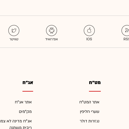
מט"ח
אג"ח
אתר המט"ח
אתר אג"ח
שערי חליפין
מק"מים
נגזרות דולר
אג"ח מדינה לא צמו
ריבית משתנה