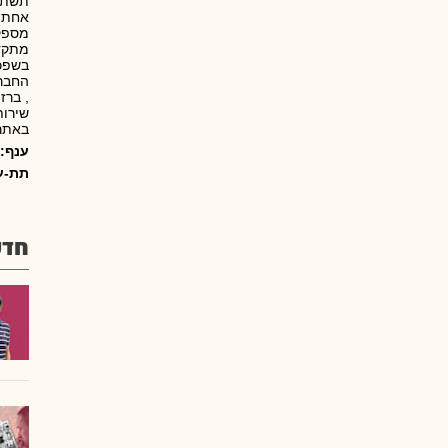
תשתיו
אחת ס
מספקת
מתקדמ
בשפכי
החברה
, ברז
שירות
באתר 
ענף:
תת-ע
חדש