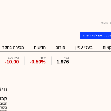
 תגובות
ת בנתונים ללא השהיה
אות
בעלי עניין
פורום
חדשות
מכירה בחסר
שער
שינוי
שינוי באג'
-10.00
-0.50%
1,976
תיא
קבוצ
קבוצת
צינור