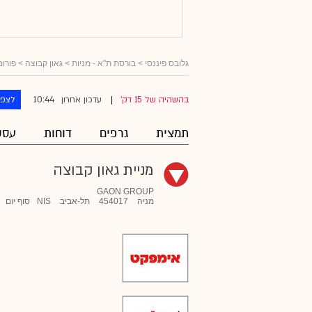
גלובס פיננסי
>
בורסת ת"א - מניות
>
גאון קבוצה
> פורום
10:44
בהשהיה של 15 דק'
עדכון אחרון
לצפו
|
תמצית
גרפים
דוחות
עסק
מניית גאון קבוצה
GAON GROUP
מניה
454017
תל-אביב
NIS
סוף יום