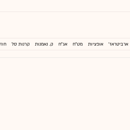
ארביטראז'
אופציות
מט"ח
אג"ח
ק. נאמנות
קרנות סל
חוזי