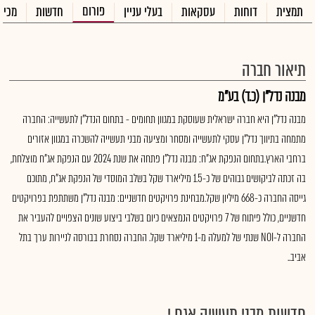
פורום
תמצית
דוחות
עסקאות
בעלי עניין
חדשות
מכיר
תיאור חברה
מבנה נדל"ן (כ.ד) בע"מ
מבנה נדל"ן היא חברה ישראלית שעוסקת במגוון תחומים - בתחום הנדל"ן לתעשייה: החברה
מתמחה בתיווך נדל"ן עסקי לתעשייה ומסחר ומציעה מבני תעשייה להשכרה במגוון אזורים
ברחבי הארץ.בתחום הנפקת אג"ח: מבנה נדל"ן פתחה את שנת 2024 עם הנפקת אג"ח מוצלחת,
בה זכתה לביקושים גבוהים של כ-1.5 מיליארד שקל בשלב המוסדי של הנפקת אג"ח, מתוכם
גייסה החברה כ-668 מיליון שקל.מבחינת פרויקטים חדשניים: מבנה נדל"ן משתתפת בפרויקטים
חדשניים, כולל פיתוח של 7 פרויקטים הנמצאים כיום בשלבי ביצוע שונים הצפויים להעביר את
החברה ל-NOI שנתי של למעלה מ-1 מיליארד שקל. החברה נסחרת בבורסה לניירות ערך בתל
אביב..
חדשות מבני תעשיה אגח י...