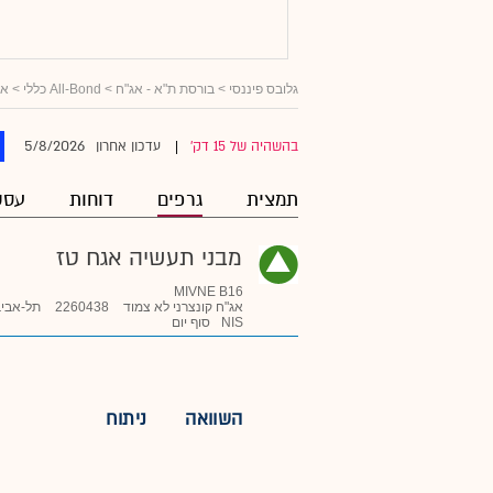
גלובס פיננסי
>
בורסת ת"א - אג"ח
>
All-Bond כללי
>
אג
5/8/2026
בהשהיה של 15 דק'
עדכון אחרון
|
תמצית
גרפים
דוחות
עסק
מבני תעשיה אגח טז
MIVNE B16
אג"ח קונצרני לא צמוד
2260438
תל-אביב
NIS
סוף יום
השוואה
ניתוח