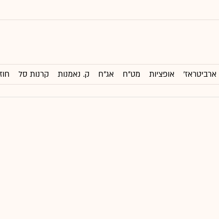
ארביטראז'
אופציות
מט"ח
אג"ח
ק. נאמנות
קרנות סל
חוז