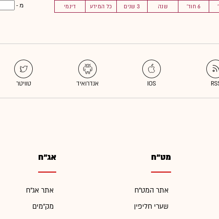
מ -
6 חוד'
שנה
3 שנים
כל המידע
דינמי
מט"ח
אג"ח
אתר המט"ח
אתר אג"ח
שערי חליפין
מק"מים