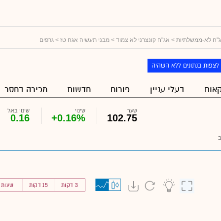
"ח לא-ממשלתיות
>
אג"ח קונצרני לא צמוד
>
מבני תעשיה אגח טז
> גרפים
לצפות בנתונים ללא השהיה
אות
בעלי עניין
פורום
חדשות
מכירה בחסר
שער
שינוי
שינוי באג'
0.16
+0.16%
102.75
3 דקות
15 דקות
שעות