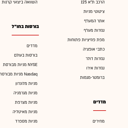
הרכב ת"א 125
השוואה ביצועי קרנות
ציטוטי מניות
אתר המעו"ף
בורסות בחו"ל
נגזרות מעו"ף
מפת פוזיציות פתוחות
מדדים
כתבי אופציה
בורסות בעולם
נגזרות דולר
מניות מבורסת NYSE
נגזרות אירו
מניות מבורסת Nasdaq
ברומטר-מגמות
מניות מלונדון
מניות מגרמניה
מדדים
מניות מצרפת
מניות מאיטליה
מחירים
מניות מספרד