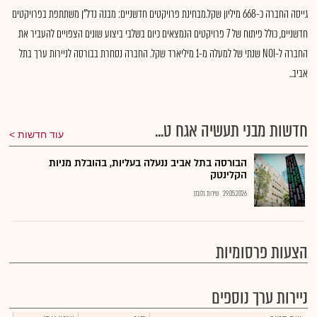
גייסה החברה כ-668 מיליון שקל.מבחינת פרויקטים חדשניים: מבנה נדל"ן משתתפת בפרויקטים
חדשניים, כולל פיתוח של 7 פרויקטים הנמצאים כיום בשלבי ביצוע שונים הצפויים להעביר את
החברה ל-NOI שנתי של למעלה מ-1 מיליארד שקל. החברה נסחרת בבורסה לניירות ערך בתל
אביב..
חדשות מבני תעשיה אגח ט...
עוד חדשות
הבורסה בתל אביב ננעלה בעליות, בהובלת מניות
הקלינטק
29.05.2026
שירות גלובס
הצעות פרסומיות
ניירות ערך נוספים