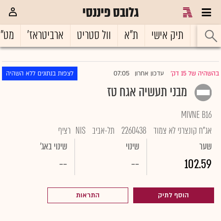
גלובס פיננסי
ראשי
תיק אישי
ת"א
וול סטריט
ארביטראז'
מט"
07:05
בהשהיה של 15 דק'
עדכון אחרון
לצפות בנתונים ללא השהיה
|
מבני תעשיה אגח טז
MIVNE B16
אג"ח קונצרני לא צמוד
2260438
תל-אביב
NIS
רציף
שער
שינוי
שינוי באג'
--
--
102.59
הוסף לתיק
התראות