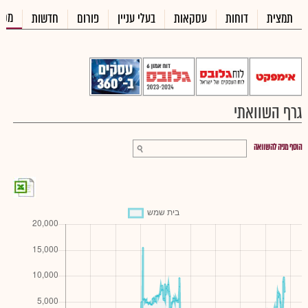
מכי
תמצית
דוחות
עסקאות
בעלי עניין
פורום
חדשות
גרף השוואתי
הוסף מניה להשוואה