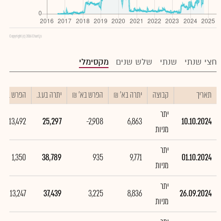
Copyright (c) 2016 Chart.js
חצי שנתי
שנתי
שלש שנים
מקסימלי
תאריך
קבוצה
יתרה בא' ₪
הפרש בא' ₪
יתרה בע.נ.
הפרש בע.נ.
יתר
-13,492
25,297
-2,908
6,863
10.10.2024
מניות
יתר
1,350
38,789
935
9,771
01.10.2024
מניות
יתר
13,247
37,439
3,225
8,836
26.09.2024
מניות