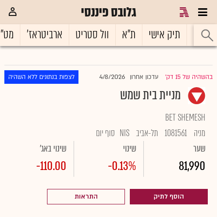
גלובס פיננסי
ראשי
תיק אישי
ת"א
וול סטריט
ארביטראז'
מט"
4/8/2026
בהשהיה של 15 דק'
עדכון אחרון
לצפות בנתונים ללא השהיה
|
מניית בית שמש
BET SHEMESH
מניה
1081561
תל-אביב
NIS
סוף יום
שער
שינוי
שינוי באג'
-110.00
-0.13%
81,990
הוסף לתיק
התראות