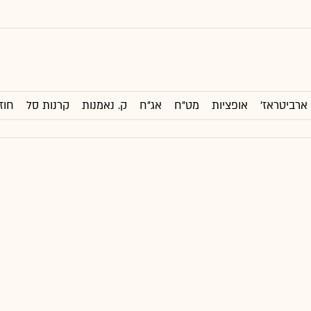
ארביטראז'
אופציות
מט"ח
אג"ח
ק. נאמנות
קרנות סל
חוז