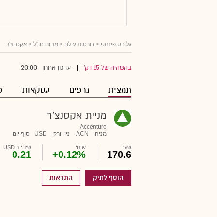
גלובס פיננסי
>
בורסות עולם
>
מניות חו"ל
> אקסנצ'ר
20:00
בהשהיה של 15 דק'
עדכון אחרון
|
תמצית
גרפים
עסקאות
פ
מניית אקסנצ'ר
Accenture
מניה
ACN
ניו-יורק
USD
סוף יום
שער
שינוי
שינוי ב USD
0.21
+0.12%
170.6
הוסף לתיק
התראות