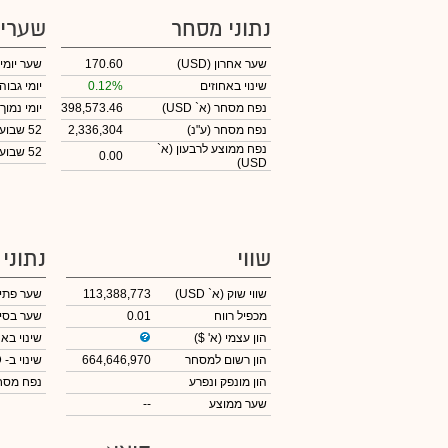
נתוני מסחר
שערי
שער אחרון
(USD)
170.60
שער יומי
שינוי באחוזים
0.12%
יומי גבוה
נפח מסחר
(א` USD)
398,573.46
יומי נמוך
נפח מסחר
(ע"נ)
2,336,304
52 שבועות גבוה
נפח ממוצע לרבעון (א`
52 שבועות נמוך
0.00
USD)
שווי
נתוני
שווי שוק
(א` USD)
113,388,773
שער פתי
מכפיל רווח
0.01
שער בסי
הון עצמי
(א' $)
שינוי באח
הון רשום למסחר
664,646,970
שינוי
ב- USD
הון מונפק ונפרע
נפח מס
שער ממוצע
--