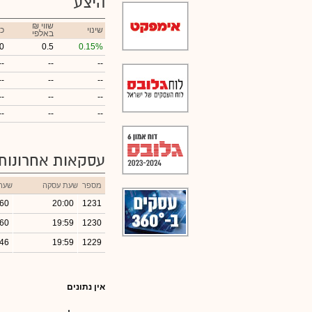
היצע
₪ שווי
שינוי
כ
באלפי
0
0.5
0.15%
--
--
--
--
--
--
--
--
--
--
--
--
עסקאות אחרונות
מספר
שעת עסקה
שער
.60
20:00
1231
.60
19:59
1230
.46
19:59
1229
אין נתונים