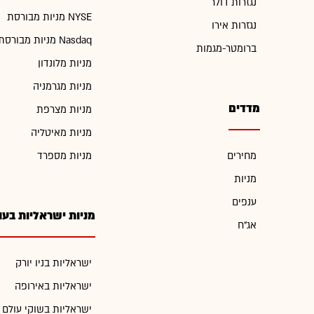
נגזרות דולר
מניות מבורסת NYSE
נגזרות אירו
מניות מבורסת Nasdaq
ברומטר-מגמות
מניות מלונדון
מניות מגרמניה
מדדים
מניות מצרפת
מניות מאיטליה
מחירים
מניות מספרד
מניות
ענפים
מניות ישראליות בעו
אג"ח
ישראליות בניו יורק
ישראליות באירופה
ישראליות בשוקי עולם