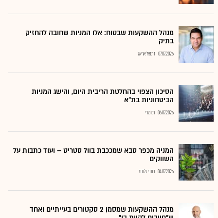
מנהל ההשקעות שבטוח: אלו המניות שחובה להחזיק
בתיק
07.07.2026
נתנאל אריאל
הסיכון הצפוי בהחלטת הריבית היום, והישג המניות
הביטחוניות בת"א
06.07.2026
רם מורי
המניה מכפר סבא שמככבת בוול סטריט – ועוד כתבות על
השווקים
04.07.2026
כתבי גלובס
מנהל ההשקעות שמסמן 2 סקטורים בעייתיים ואחד
ש"חייבים להיות בו"