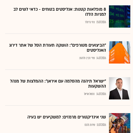
8 מופלאות קטנות: אנליסטים בטוחים - כדאי לשים לב
למניות הללו
15.07.2026
צחי גרינולד
"הביצועים מטורפים": הושקה תעודת הסל של אתר דירוג
האנליסטים
14.07.2026
שירי חביב-ולדהורן
"ישראל תיהנה מהסלמה עם איראן": ההמלצות של מנהל
ההשקעות
14.07.2026
נתנאל אריאל
שני אינדיקטורים מרמזים: למשקיעים יש בעיה
11.07.2026
שירות גלובס