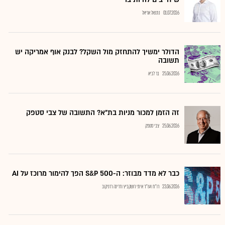
01.07.2026
נתנאל אריאל
הדולר ימשיך להתחזק מול השקל? לבנק אוף אמריקה יש
תשובה
25.06.2026
בר לביא
זה הזמן למכור מניות בת"א? התשובה של צבי סטפק
25.06.2026
צבי סטפק
כבר לא מדד מבוזר: ה-S&P 500 הפך להימור מרוכז על AI
23.06.2026
רו"ח ועו"ד איתי רושקביץ ודרינה רזניקוב