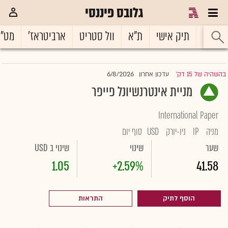
גלובס פיננסי
ראשי
תיק אישי
ת"א
וול סטריט
ארביטראז'
מט"
6/8/2026
בהשהיה של 15 דק'
עדכון אחרון
|
מניית אינטרנשיונל פייפר
International Paper
מניה
IP
ניו-יורק
USD
סוף יום
שער
שינוי
שינוי ב USD
1.05
+2.59%
41.58
הוסף לתיק
התראות