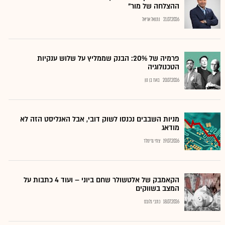
ההצלחה של מור"
21.07.2026
נתנאל אריאל
פרמיה של 20%: הבנק שממליץ על שלוש ענקיות
הטכנולוגיה
20.07.2026
בועז בן נון
מניות השבבים נכנסו לשוק דובי, אבל האנליסט הזה לא
מודאג
19.07.2026
צחי גרינולד
הקאמבק של אלטשולר שחם ביוני – ועוד 4 כתבות על
המצב בשווקים
18.07.2026
כתבי גלובס