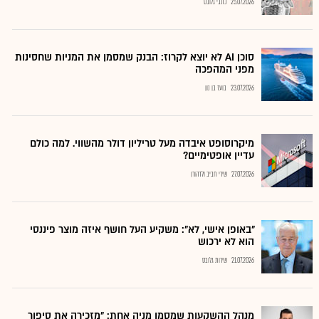
25.07.2026
כתבי גלובס
סוכן AI לא יוצא לקרוז: הבנק שמסמן את המניות שחסינות
מפני המהפכה
23.07.2026
בועז בן נון
מיקרוסופט איבדה מעל טריליון דולר מהשווי. למה כולם
עדיין אופטימיים?
27.07.2026
שירי חביב ולדהורן
"באופן אישי, לא": משקיע העל חושף איזה מוצר פיננסי
הוא לא ירכוש
21.07.2026
שירות גלובס
מנהל ההשקעות שמסמן מניה אחת: "מזכירה את סיפור